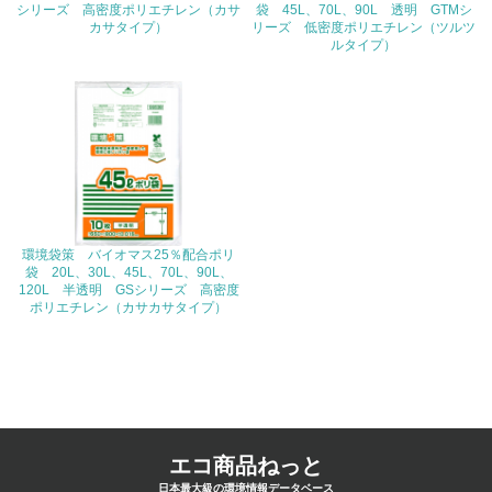
15.
シリーズ 高密度ポリエチレン（カサ
袋 45L、70L、90L 透明 GTMシ
カサタイプ）
リーズ 低密度ポリエチレン（ツルツ
ルタイプ）
<L1> 環境負荷ができるだけ小さい包装・梱包を行ってい
る
16.
<L2> 環境負荷ができるだけ小さい物流を行っている
化学物質
環境袋策 バイオマス25％配合ポリ
袋 20L、30L、45L、70L、90L、
非該当（化学物質を使用していない）
120L 半透明 GSシリーズ 高密度
ポリエチレン（カサカサタイプ）
17.
<L1> 化学物質の使用量及び外部（大気・水・土壌）への
排出量削減の取り組みを行っている
18.
エコ商品ねっと
<L2> 化学物質の使用量及び外部への排出量を把握し、具
体的な削減目標や計画を立てている
日本最大級の環境情報データベース