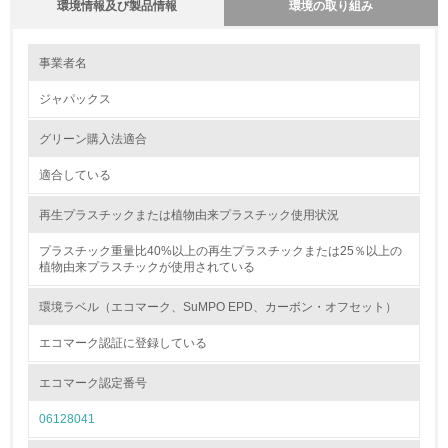
環境情報及び製品情報
環境の取り組み
環境の取り組み
事業者名
ジャパックス
1.環境取り組み体制
グリーン購入法適合
レベル1
適合している
1.
再生プラスチックまたは植物由来プラスチック使用状況
環境方針を持っている
プラスチック重量比40%以上の再生プラスチックまたは25％以上の
植物由来プラスチックが使用されている
2.
環境対応の責任体制を定めている
環境ラベル（エコマーク、SuMPO EPD、カーボン・オフセット）
エコマーク認証に登録している
3.
エコマーク認定番号
環境問題に関する従業員教育を行っている
06128041
4.