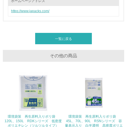
ホームページアドレス
2.環境への取り組み
https://www.japacks.com/
資源・エネルギー
9.
一覧に戻る
<L1> 資源（投入原料、水等）とエネルギー（電力、重
油、ガス）の使用量削減の取り組みを行っている
その他の商品
10.
<L2> 資源とエネルギーの使用量の把握をし、具体的な削
減目標や計画を立てている
環境配慮型製品・サービスの製造・販売
11.
<L1> 環境配慮型製品・サービスの製造・販売を積極的に
行っている
環境袋策 再生原料入りポリ袋
環境袋策 再生原料入りポリ袋
120L、150L RDKシリーズ 低密度
45L、70L、90L RSNシリーズ 容
ポリエチレン（ツルツルタイプ）
12.
量表示入り 白半透明 高密度ポリエ