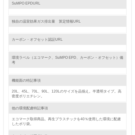
SuMPO EPDURL
自社に関係する主要な環境法規制を把握し、順守している
レベル2
独自の温室効果ガス排出量 算定情報URL
5.
カーボン・オフセット認証URL
環境取り組み体制と成果を定期的に検証して次の活動に活
かしている
環境ラベル（エコマーク、SuMPO EPD、カーボン・オフセット）備
6.
考
従業員が環境方針に基づいて自分の業務の中で行うべき環
境対策を理解し、実践している
機能面の特記事項
7.
20L、45L、70L、90L、120Lのサイズを品揃え。半透明タイプ。高
密度ポリエチレン。
環境活動に関する規格やプログラムを導入している
他の環境配慮特記事項
8.
エコマーク取得商品。再生プラスチックを40％使用した環境に配慮
したポリ袋。
第三者認証を取得している