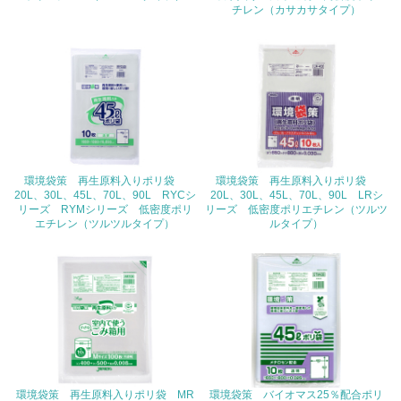
チレン（カサカサタイプ）
<L2> 環境配慮型製品・サービスの製造・販売状況を把握
し、具体的な販売目標や計画を立てている
グリーン購入
13.
<L1> グリーン購入の取り組み方針を有し、グリーン購入
を行っている
環境袋策 再生原料入りポリ袋
環境袋策 再生原料入りポリ袋
20L、30L、45L、70L、90L RYCシ
20L、30L、45L、70L、90L LRシ
リーズ RYMシリーズ 低密度ポリ
リーズ 低密度ポリエチレン（ツルツ
14.
エチレン（ツルツルタイプ）
ルタイプ）
<L2> 購入している製品・サービスの量と種類を把握し、
具体的な目標や計画を立てている
包装・物流
非該当（包装・物流を必要とする業務を行っていない）
環境袋策 再生原料入りポリ袋 MR
環境袋策 バイオマス25％配合ポリ