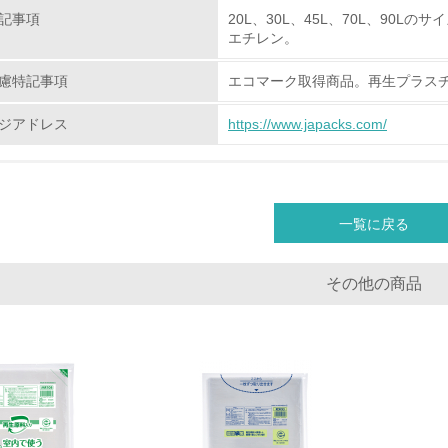
環境取り組み体制と成果を定期的に検証して次の活動に活かし
記事項
20L、30L、45L、70L、90
エチレン。
従業員が環境方針に基づいて自分の業務の中で行うべき環境対
慮特記事項
エコマーク取得商品。再生プラスチ
環境活動に関する規格やプログラムを導入している
ジアドレス
https://www.japacks.com/
第三者認証を取得している
環境への取り組み
一覧に戻る
チェック項目
その他の商品
資源・エネルギー
<L1> 資源（投入原料、水等）とエネルギー（電力、重油、ガ
<L2> 資源とエネルギーの使用量の把握をし、具体的な削減目
環境配慮型製品・サービスの