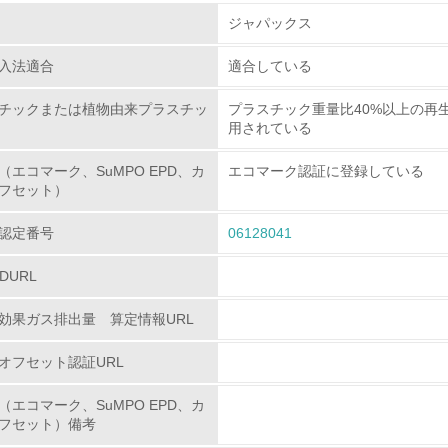
組み
ジャパックス
入法適合
適合している
環境取り組み体制
チックまたは植物由来プラスチッ
プラスチック重量比40%以上の再
チェック項目
用されている
レベル1
（エコマーク、SuMPO EPD、カ
エコマーク認証に登録している
フセット）
環境方針を持っている
認定番号
06128041
環境対応の責任体制を定めている
PDURL
環境問題に関する従業員教育を行っている
効果ガス排出量 算定情報URL
自社に関係する主要な環境法規制を把握し、順守している
オフセット認証URL
レベル2
（エコマーク、SuMPO EPD、カ
フセット）備考