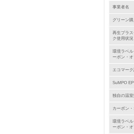
環境の取り
事業者名
グリーン購
1.
再生プラス
No.
ク使用状況
環境ラベル
ーボン・オ
1.
エコマーク
2.
SuMPO E
3.
独自の温室
4.
カーボン・
環境ラベル
ーボン・オ