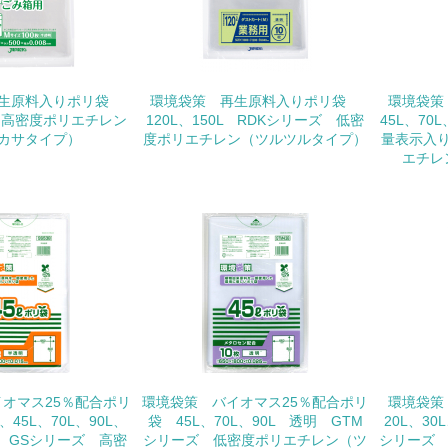
<L1> 環境配慮型製品・サービスの製造・販売を積極的に行って
<L2> 環境配慮型製品・サービスの製造・販売状況を把握し、
再生原料入りポリ袋
環境袋策 再生原料入りポリ袋
環境袋策
 高密度ポリエチレン
120L、150L RDKシリーズ 低密
45L、70
カサタイプ）
度ポリエチレン（ツルツルタイプ）
量表示入
グリーン購入
エチレ
<L1> グリーン購入の取り組み方針を有し、グリーン購入を行っ
<L2> 購入している製品・サービスの量と種類を把握し、具体
包装・物流
非該当（包装・物流を必要とする業務を行っていない）
<L1> 環境負荷ができるだけ小さい包装・梱包を行っている
オマス25％配合ポリ
環境袋策 バイオマス25％配合ポリ
環境袋策
、45L、70L、90L、
袋 45L、70L、90L 透明 GTM
20L、30
明 GSシリーズ 高密
<L2> 環境負荷ができるだけ小さい物流を行っている
シリーズ 低密度ポリエチレン（ツ
シリーズ 