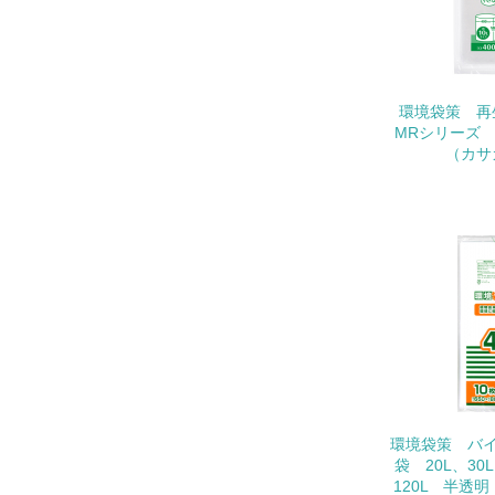
11.
12.
環境袋策 
MRシリーズ
（カサ
13.
14.
15.
環境袋策 バイ
袋 20L、30L
16.
120L 半透