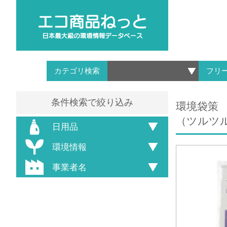
カテゴリ検索
フリ
条件検索で絞り込み
環境袋策 
（ツルツ
日用品
環境情報
事業者名