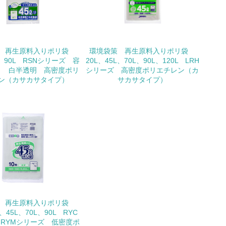
いる
具体的な販売目標や計画を立てている
 再生原料入りポリ袋
環境袋策 再生原料入りポリ袋
L、90L RSNシリーズ 容
20L、45L、70L、90L、120L LRH
り 白半透明 高密度ポリ
シリーズ 高密度ポリエチレン（カ
ン（カサカサタイプ）
サカサタイプ）
ている
的な目標や計画を立てている
 再生原料入りポリ袋
L、45L、70L、90L RYC
RYMシリーズ 低密度ポ