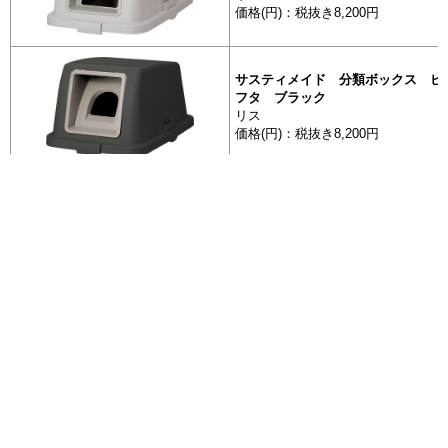
価格(円)：税抜き8,200円
サスティメイド 分類ボックス ビン
フタ ブラック
リス
価格(円)：税抜き8,200円
全 13085 件
サスティメイド 分類ボックス ビン
[最初]
前を表示
637
638
639
640
642
643
641
フタ ライトグレー
644
645
次を表示
[最後]
リス
価格(円)：税抜き8,200円
サスティメイド 分類ボックス 角9
エコ商品ねっと
体 ブラック
リス
日本最大級の環境情報データベース
価格(円)：税抜き10,000円
お問い合わせ
FAQ
運営団体 : グリーン購入ネットワーク ( GPN )
サスティメイド 分類ボックス 角9