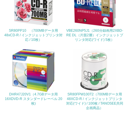
<L1> 環境負荷ができるだけ小さい包装・梱包を行ってい
る
16.
SR80PP10 （700MBデータ用
VBE260NP5J1（260分録画用2XBD-
48xCD-R / インクジェットプリンタ対
RE DL（片面2層）インクジェットプ
<L2> 環境負荷ができるだけ小さい物流を行っている
応 / 10枚）
リンタ対応(ワイド) 5枚）
化学物質
非該当（化学物質を使用していない）
17.
<L1> 化学物質の使用量及び外部（大気・水・土壌）への
DHR47J20V1（4.7GBデータ用
SR80FPW100T2（700MBデータ用
排出量削減の取り組みを行っている
16XDVD-R スタンダードレーベル 20
48XCD-R / インクジェットプリンタ
枚)
対応(ワイド) / 100枚 / TANOSEE共同
企画商品）
18.
<L2> 化学物質の使用量及び外部への排出量を把握し、具
体的な削減目標や計画を立てている