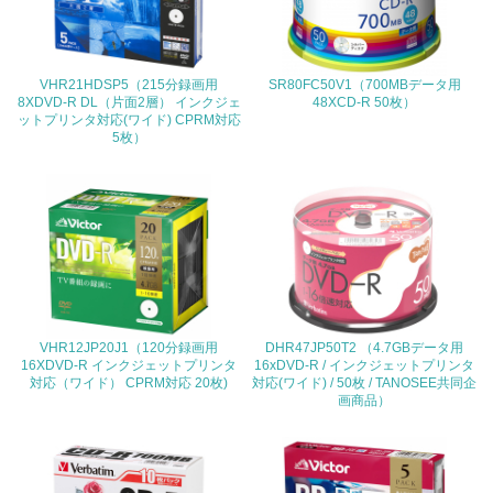
<L2> 環境配慮型製品・サービスの製造・販売状況を把握
し、具体的な販売目標や計画を立てている
VHR21HDSP5（215分録画用
SR80FC50V1（700MBデータ用
グリーン購入
8XDVD-R DL（片面2層） インクジェ
48XCD-R 50枚）
ットプリンタ対応(ワイド) CPRM対応
5枚）
13.
<L1> グリーン購入の取り組み方針を有し、グリーン購入
を行っている
14.
<L2> 購入している製品・サービスの量と種類を把握し、
具体的な目標や計画を立てている
VHR12JP20J1（120分録画用
DHR47JP50T2 （4.7GBデータ用
16XDVD-R インクジェットプリンタ
16xDVD-R / インクジェットプリンタ
包装・物流
対応（ワイド） CPRM対応 20枚)
対応(ワイド) / 50枚 / TANOSEE共同企
画商品）
非該当（包装・物流を必要とする業務を行っていない）
15.