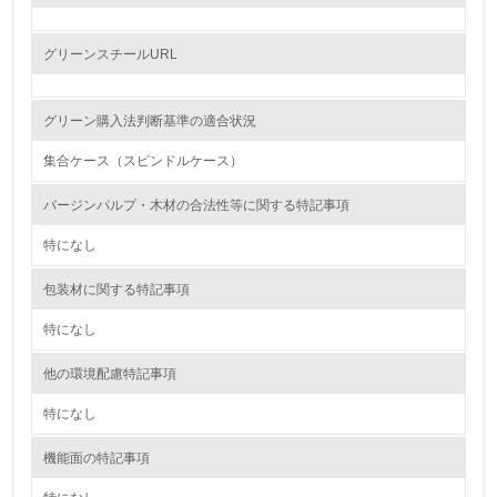
レベル2
グリーンスチールURL
5.
グリーン購入法判断基準の適合状況
環境取り組み体制と成果を定期的に検証して次の活動に活
かしている
集合ケース（スピンドルケース）
6.
バージンパルプ・木材の合法性等に関する特記事項
従業員が環境方針に基づいて自分の業務の中で行うべき環
特になし
境対策を理解し、実践している
包装材に関する特記事項
7.
特になし
環境活動に関する規格やプログラムを導入している
→ 導入している規格名
他の環境配慮特記事項
8.
特になし
第三者認証を取得している
機能面の特記事項