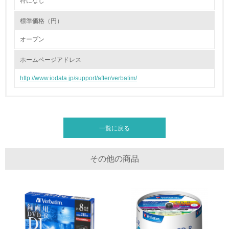
特になし
2.環境への取り組み
標準価格（円）
資源・エネルギー
オープン
9.
ホームページアドレス
<L1> 資源（投入原料、水等）とエネルギー（電力、重
油、ガス）の使用量削減の取り組みを行っている
http://www.iodata.jp/support/after/verbatim/
10.
<L2> 資源とエネルギーの使用量の把握をし、具体的な削
減目標や計画を立てている
一覧に戻る
環境配慮型製品・サービスの製造・販売
その他の商品
11.
<L1> 環境配慮型製品・サービスの製造・販売を積極的に
行っている
12.