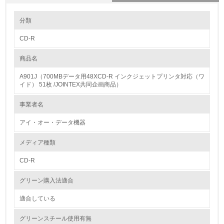
環境の取り組み
分類
CD-R
1.環境取り組み体制
商品名
レベル1
A901J（700MBデータ用48XCD-R インクジェットプリンタ対応（ワ
1.
イド） 51枚 /JOINTEX共同企画商品）
環境方針を持っている
事業者名
アイ・オー・データ機器
2.
環境対応の責任体制を定めている
メディア種類
CD-R
3.
グリーン購入法適合
環境問題に関する従業員教育を行っている
適合している
4.
グリーンスチール使用有無
自社に関係する主要な環境法規制を把握し、順守している