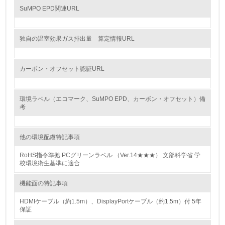
15.
SuMPO EPD関連URL
<L1> 環境負荷ができるだけ小さい包装・梱包を行ってい
る
独自の温室効果ガス排出量 算定情報URL
16.
<L2> 環境負荷ができるだけ小さい物流を行っている
カーボン・オフセット認証URL
化学物質
環境ラベル（エコマーク、SuMPO EPD、カーボン・オフセット）備
考
非該当（化学物質を使用していない）
他の環境配慮特記事項
17.
RoHS指令準拠 PCグリーンラベル （Ver.14★★★） 文部科学省 学
校環境衛生基準に適合
<L1> 化学物質の使用量及び外部（大気・水・土壌）への
排出量削減の取り組みを行っている
機能面の特記事項
18.
HDMIケーブル（約1.5m）、DisplayPortケーブル（約1.5m）付 5年
保証
<L2> 化学物質の使用量及び外部への排出量を把握し、具
体的な削減目標や計画を立てている