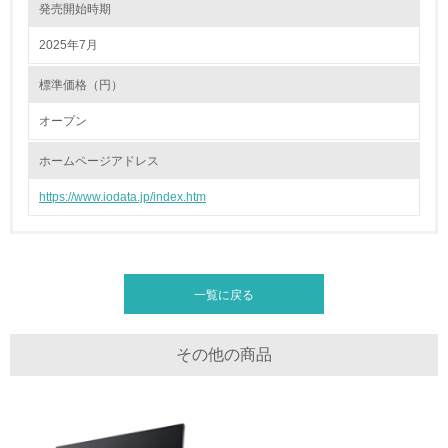
発売開始時期
廃棄物
2025年7月
標準価格（円）
19.
オープン
<L1> 廃棄物の発生量の削減及びリサイクルの推進、適正
処理を行っている
ホームページアドレス
20.
https://www.iodata.jp/index.htm
<L2> 発生する廃棄物の量と種類を把握し、具体的な削
減・リサイクル目標や計画を立てている
生物多様性保全
一覧に戻る
21.
その他の商品
<L1> 「生物多様性保全」に関する取り組み（例：森林保
全活動＜植林、天然林保護、間伐＞、認証品の購入、原材
料のトレーサビリティの確認等）を行っている