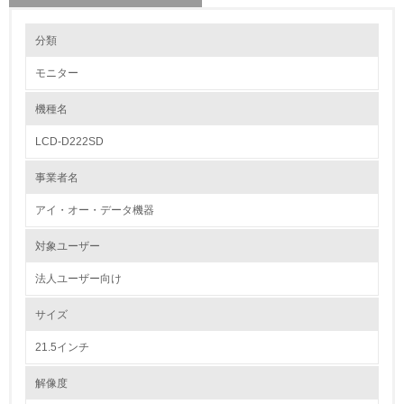
環境の取り組み
分類
モニター
1.環境取り組み体制
機種名
レベル1
LCD-D222SD
1.
事業者名
環境方針を持っている
アイ・オー・データ機器
2.
対象ユーザー
環境対応の責任体制を定めている
法人ユーザー向け
3.
サイズ
環境問題に関する従業員教育を行っている
21.5インチ
4.
解像度
自社に関係する主要な環境法規制を把握し、順守している