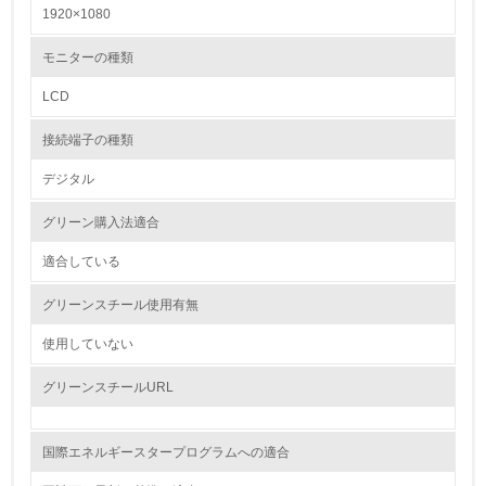
1920×1080
レベル2
モニターの種類
LCD
5.
接続端子の種類
環境取り組み体制と成果を定期的に検証して次の活動に活
かしている
デジタル
6.
グリーン購入法適合
従業員が環境方針に基づいて自分の業務の中で行うべき環
境対策を理解し、実践している
適合している
グリーンスチール使用有無
7.
使用していない
環境活動に関する規格やプログラムを導入している
→ 導入している規格名
グリーンスチールURL
8.
第三者認証を取得している
国際エネルギースタープログラムへの適合