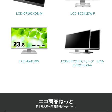
4.環境面・社会面の情報公開他
LCD-CF161XDB-M
LCD-BC241DW-F
26.
<L1> パンフレットやホームページ等で、自社の環境情報
を積極的に公開・提供している
27.
<L1> パンフレットやホームページ等で、自社の社会的取
り組みを積極的に公開・提供している
LCD-A241DW
LCD-DF221EDシリーズ LCD-
DF221EDB-A
28.
<L2>「２．環境への取り組み」に関する現状の数値や目標
値を公表している
29.
<L2>「３．社会面の取り組み」に関する現状の数値や目標
エコ商品ねっと
値を公表している
日本最大級の環境情報データベース