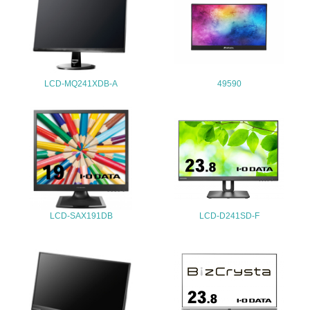
地域への貢献
22.
<L1> 周辺地域の環境保全活動を行い、自治体や地域団体
の活動に積極的に参加している
LCD-MQ241XDB-A
49590
3.社会面の取り組み
23.
<L1> 「人権・労働等」に関する方針、規定等を持ってい
る
24.
LCD-SAX191DB
LCD-D241SD-F
<L1> 「公正・適正な取引」に関する方針、規定等を持っ
ている
25.
<L1> 「情報セキュリティ」に関する方針、規定等を持っ
ている