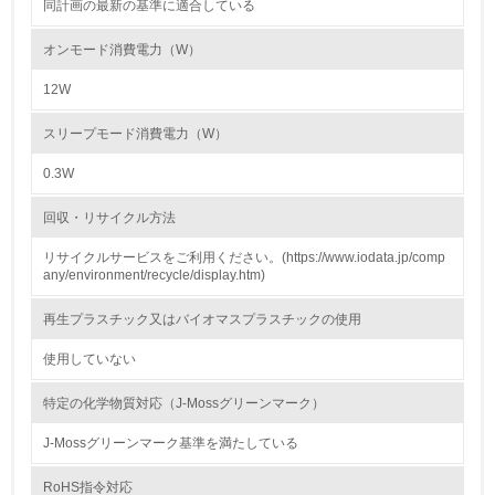
同計画の最新の基準に適合している
2.環境への取り組み
オンモード消費電力（W）
資源・エネルギー
12W
9.
スリープモード消費電力（W）
<L1> 資源（投入原料、水等）とエネルギー（電力、重
油、ガス）の使用量削減の取り組みを行っている
0.3W
10.
回収・リサイクル方法
リサイクルサービスをご利用ください。(https://www.iodata.jp/comp
<L2> 資源とエネルギーの使用量の把握をし、具体的な削
any/environment/recycle/display.htm)
減目標や計画を立てている
再生プラスチック又はバイオマスプラスチックの使用
環境配慮型製品・サービスの製造・販売
使用していない
11.
特定の化学物質対応（J-Mossグリーンマーク）
<L1> 環境配慮型製品・サービスの製造・販売を積極的に
行っている
J-Mossグリーンマーク基準を満たしている
RoHS指令対応
12.