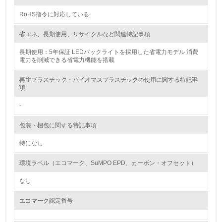
RoHS指令に対応している
<L2> 環境配慮型製品・サービスの製造・販売状況を把握
し、具体的な販売目標や計画を立てている
省エネ、長期使用、リサイクルなど関連特記事項
グリーン購入
長期使用：5年保証 LEDバックライトを採用した省電力モデル 消費
電力を削減できる省電力機能を搭載
13.
再生プラスチック・バイオマスプラスチックの使用に関する特記事
項
<L1> グリーン購入の取り組み方針を有し、グリーン購入
を行っている
-
14.
包装・梱包に関する特記事項
<L2> 購入している製品・サービスの量と種類を把握し、
特になし
具体的な目標や計画を立てている
環境ラベル（エコマーク、SuMPO EPD、カーボン・オフセット）
包装・物流
なし
エコマーク認定番号
非該当（包装・物流を必要とする業務を行っていない）