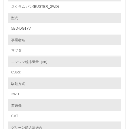
toバンパーリサイクル」技術を確立しており、適用モデルの拡大を進めて
スクラム バン(BUSTER_2WD)
います。
1.
型式
カドミウム、六価クロム、鉛、水銀の使用について
環境方針を持っている
マツダでは、鉛、六価クロム、カドミウム、水銀などの使用削減に向けて
5BD-DG17V
積極的に取り組んでいます。鉛は、燃料タンク、ホイールバランサー、電
2.
着塗料などで代替技術を確立し使用を廃止しました。
事業者名
六価クロムは、重要保安部品やこれらの締結ボルト、ナットについての代
環境対応の責任体制を定めている
替技術を開発し、2007年2月に使用を全廃しました。またカドミウムは、
全廃を完了し、水銀は、液晶ディスプレイ、ディスチャージヘッドランプ
マツダ
等を除き、すでに使用を廃止しています。
3.
エンジン総排気量（cc）
環境問題に関する従業員教育を行っている
紛争鉱物の排除や責任ある鉱物調達に関する取り組み
658cc
4.
大気汚染物質に関する取り組み
駆動方式
自社に関係する主要な環境法規制を把握し、順守している
2WD
レベル2
変速機
CVT
5.
グリーン購入法適合
環境取り組み体制と成果を定期的に検証して次の活動に活