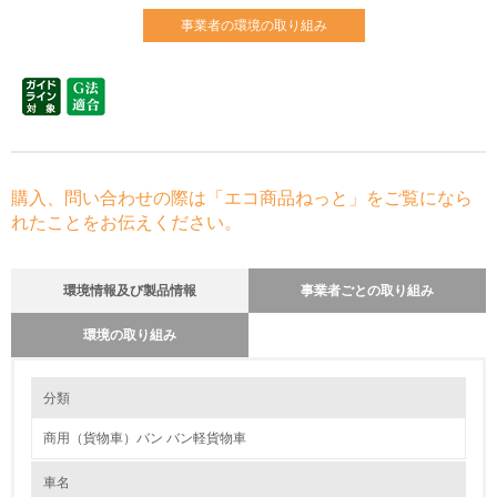
事業者の環境の取り組み
購入、問い合わせの際は「エコ商品ねっと」をご覧になら
れたことをお伝えください。
環境情報及び製品情報
事業者ごとの取り組み
環境の取り組み
環境の取り組み
リサイクル設計の内容
分類
マツダでは、解体評価および設計ガイドラインに基づき、解体が容易な構
造の採用、リサイクルしやすい熱可塑性樹脂の積極的利用や樹脂部品への
商用（貨物車）バン バン軽貨物車
材料表示等を進めており、2002年以降の新型車においてリサイクル可能
1.環境取り組み体制
率90%以上を達成しています。
また、市場から回収した損傷バンパーから再生した樹脂を、新車部品に再
車名
レベル1
利用しています。さらに、新車のバンパーに再利用するという「バンパー