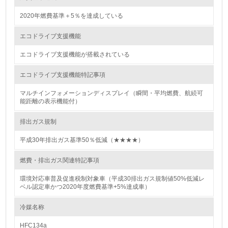
13.
2020年燃費基準＋5％を達成している
<L1> グリーン購入の取り組み方針を有し、グリーン購入
を行っている
エコドライブ支援機能
14.
エコドライブ支援機能が搭載されている
<L2> 購入している製品・サービスの量と種類を把握し、
エコドライブ支援機能特記事項
具体的な目標や計画を立てている
マルチインフォメーションディスプレイ（瞬間・平均燃費、航続可
能距離の表示機能付）
包装・物流
排出ガス規制
平成30年排出ガス基準50％低減（★★★★）
非該当（包装・物流を必要とする業務を行っていない）
燃費・排出ガス関連特記事項
15.
環境対応車普及促進税制対象車（平成30排出ガス規制値50%低減レ
<L1> 環境負荷ができるだけ小さい包装・梱包を行ってい
ベル認定車かつ2020年度燃費基準+5%達成車）
る
冷媒名称
16.
HFC134a