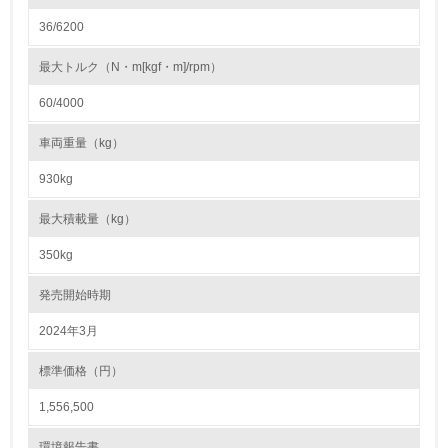
3.社会面の取り組み
36/6200
23.
最大トルク（N・m[kgf・m]/rpm）
<L1> 「人権・労働等」に関する方針、規定等を持ってい
60/4000
る
車両重量（kg）
24.
930kg
<L1> 「公正・適正な取引」に関する方針、規定等を持っ
ている
最大積載量（kg）
25.
350kg
<L1> 「情報セキュリティ」に関する方針、規定等を持っ
発売開始時期
ている
2024年3月
4.環境面・社会面の情報公開他
標準価格（円）
26.
1,556,500
<L1> パンフレットやホームページ等で、自社の環境情報
を積極的に公開・提供している
環境報告書