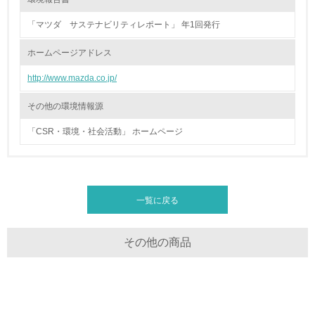
「マツダ サステナビリティレポート」 年1回発行
27.
ホームページアドレス
<L1> パンフレットやホームページ等で、自社の社会的取
り組みを積極的に公開・提供している
http://www.mazda.co.jp/
28.
その他の環境情報源
<L2>「２．環境への取り組み」に関する現状の数値や目標
値を公表している
「CSR・環境・社会活動」 ホームページ
29.
<L2>「３．社会面の取り組み」に関する現状の数値や目標
値を公表している
一覧に戻る
5.サプライヤーへの取り組み
その他の商品
30.
<L2> サプライヤーに対して、環境面・社会面の取り組み
に関する確認・調査を実施している