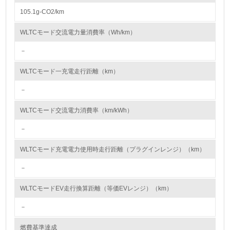
<L1> 資源（投入原料、水等）とエネルギー（電力、重
油、ガス）の使用量削減の取り組みを行っている
105.1g-CO2/km
10.
WLTCモード交流電力量消費率（Wh/km）
－
<L2> 資源とエネルギーの使用量の把握をし、具体的な削
減目標や計画を立てている
WLTCモード一充電走行距離（km）
環境配慮型製品・サービスの製造・販売
－
11.
WLTCモード交流電力消費率（km/kWh）
<L1> 環境配慮型製品・サービスの製造・販売を積極的に
－
行っている
WLTCモード充電電力使用時走行距離（プラグインレンジ）（km）
12.
－
<L2> 環境配慮型製品・サービスの製造・販売状況を把握
し、具体的な販売目標や計画を立てている
WLTCモードEV走行換算距離（等価EVレンジ）（km）
－
グリーン購入
燃費基準達成