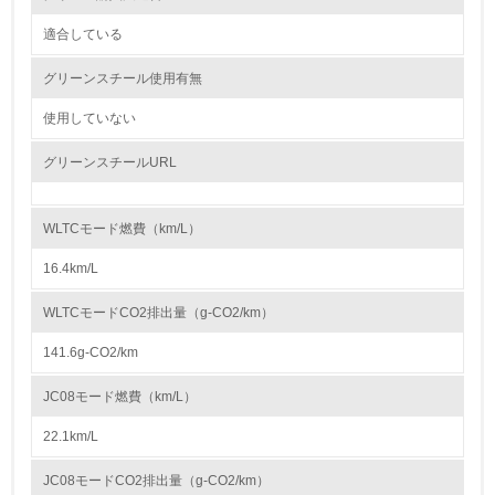
かしている
適合している
6.
グリーンスチール使用有無
従業員が環境方針に基づいて自分の業務の中で行うべき環
境対策を理解し、実践している
使用していない
グリーンスチールURL
7.
環境活動に関する規格やプログラムを導入している
→ 導入している規格名 ISO14001
WLTCモード燃費（km/L）
8.
16.4km/L
第三者認証を取得している
WLTCモードCO2排出量（g-CO2/km）
141.6g-CO2/km
2.環境への取り組み
JC08モード燃費（km/L）
資源・エネルギー
22.1km/L
9.
JC08モードCO2排出量（g-CO2/km）