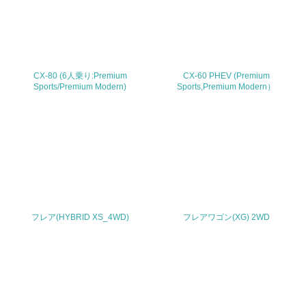
その他の環境への取り組みについての自由記載
CX-80 (6人乗り:Premium
CX-60 PHEV (Premium
事業者属性
Sports/Premium Modern)
Sports,Premium Modern）
業種
従業員数
1,001
問合せ先
フレア(HYBRID XS_4WD)
フレアワゴン(XG) 2WD
TEL
0120-386-919
FAX