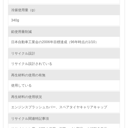
<L2> 環境負荷ができるだけ小さい物流を行っている
冷媒使用量（g）
化学物質
340g
鉛使用量削減
非該当（化学物質を使用していない）
日本自動車工業会の2006年目標達成（96年時点の1/10）
17.
リサイクル設計
<L1> 化学物質の使用量及び外部（大気・水・土壌）への
排出量削減の取り組みを行っている
リサイクル設計されている
18.
再生材料の使用の有無
<L2> 化学物質の使用量及び外部への排出量を把握し、具
使用している
体的な削減目標や計画を立てている
再生材料の使用状況
廃棄物
エンジンスプラッシュカバー、スペアタイヤキャリアキャップ
19.
リサイクル関連特記事項
<L1> 廃棄物の発生量の削減及びリサイクルの推進、適正