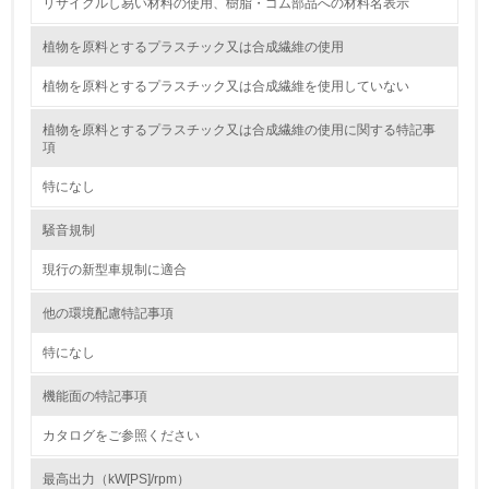
リサイクルし易い材料の使用、樹脂・ゴム部品への材料名表示
処理を行っている
植物を原料とするプラスチック又は合成繊維の使用
20.
植物を原料とするプラスチック又は合成繊維を使用していない
<L2> 発生する廃棄物の量と種類を把握し、具体的な削
減・リサイクル目標や計画を立てている
植物を原料とするプラスチック又は合成繊維の使用に関する特記事
項
生物多様性保全
特になし
21.
騒音規制
<L1> 「生物多様性保全」に関する取り組み（例：森林保
現行の新型車規制に適合
全活動＜植林、天然林保護、間伐＞、認証品の購入、原材
料のトレーサビリティの確認等）を行っている
他の環境配慮特記事項
地域への貢献
特になし
機能面の特記事項
22.
カタログをご参照ください
<L1> 周辺地域の環境保全活動を行い、自治体や地域団体
の活動に積極的に参加している
最高出力（kW[PS]/rpm）