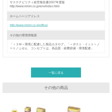
サステナビリティ経営報告書2007年度版
http://www.mmm.co.jp/env/index.html
廃棄物
ホームページアドレス
19.
http://www.mmm.co.jp/office/
<L1> 廃棄物の発生量の削減及びリサイクルの推進、適正
処理を行っている
その他の環境情報源
「＜３Ｍ＞環境に配慮した製品カタログ」「＜ポスト・イット＞ノ
20.
ート／ふせん コンセプトは、高品質・経費節減・環境配慮」
<L2> 発生する廃棄物の量と種類を把握し、具体的な削
減・リサイクル目標や計画を立てている
生物多様性保全
一覧に戻る
21.
その他の商品
<L1> 「生物多様性保全」に関する取り組み（例：森林保
全活動＜植林、天然林保護、間伐＞、認証品の購入、原材
料のトレーサビリティの確認等）を行っている