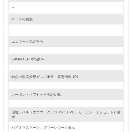
－
<L2> 環境配慮型製品・サービスの製造・販売状況を把握
し、具体的な販売目標や計画を立てている
ケースの種類
グリーン購入
－
13.
エコマーク認定番号
<L1> グリーン購入の取り組み方針を有し、グリーン購入
を行っている
SuMPO EPD関連URL
14.
独自の温室効果ガス排出量 算定情報URL
<L2> 購入している製品・サービスの量と種類を把握し、
具体的な目標や計画を立てている
カーボン・オフセット認証URL
包装・物流
環境ラベル（エコマーク、SuMPO EPD、カーボン・オフセット）備
考
非該当（包装・物流を必要とする業務を行っていない）
バイオマスマーク、グリーンマーク表示
15.