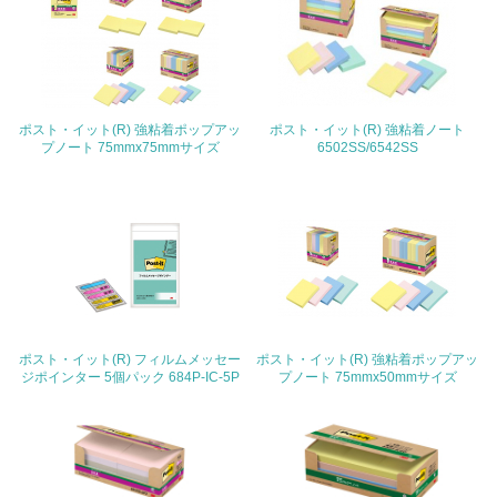
地域への貢献
22.
<L1> 周辺地域の環境保全活動を行い、自治体や地域団体
の活動に積極的に参加している
ポスト・イット(R) 強粘着ポップアッ
ポスト・イット(R) 強粘着ノート
プノート 75mmx75mmサイズ
6502SS/6542SS
3.社会面の取り組み
23.
<L1> 「人権・労働等」に関する方針、規定等を持ってい
る
24.
ポスト・イット(R) フィルムメッセー
ポスト・イット(R) 強粘着ポップアッ
<L1> 「公正・適正な取引」に関する方針、規定等を持っ
ジポインター 5個パック 684P-IC-5P
プノート 75mmx50mmサイズ
ている
25.
<L1> 「情報セキュリティ」に関する方針、規定等を持っ
ている