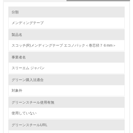
環境の取り組み
大気汚染物質に関する取り組み
分類
メンディングテープ
1.環境取り組み体制
製品名
レベル1
スコッチ(R)メンディングテープ エコノパック＜巻芯径７６mm＞
1.
事業者名
環境方針を持っている
スリーエム ジャパン
2.
グリーン購入法適合
環境対応の責任体制を定めている
対象外
3.
グリーンスチール使用有無
環境問題に関する従業員教育を行っている
使用していない
4.
グリーンスチールURL
自社に関係する主要な環境法規制を把握し、順守している