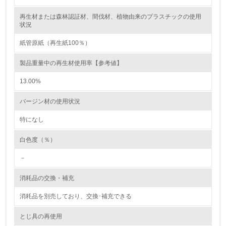
再生材または森林認証材、間伐材、植物由来のプラスチックの使用
レベル2
状況
紙管原紙（再生紙100％）
5.
製品重量中の再生材使用率【参考値】
環境取り組み体制と成果を定期的に検証して次の活動に活
かしている
13.00%
6.
バージン材の使用状況
従業員が環境方針に基づいて自分の業務の中で行うべき環
境対策を理解し、実践している
特になし
白色度（％）
7.
－
環境活動に関する規格やプログラムを導入している
→ 導入している規格名 ISO14001
消耗品の交換・補充
8.
消耗品を別売しており、交換･補充できる
第三者認証を取得している
とじ具の再使用