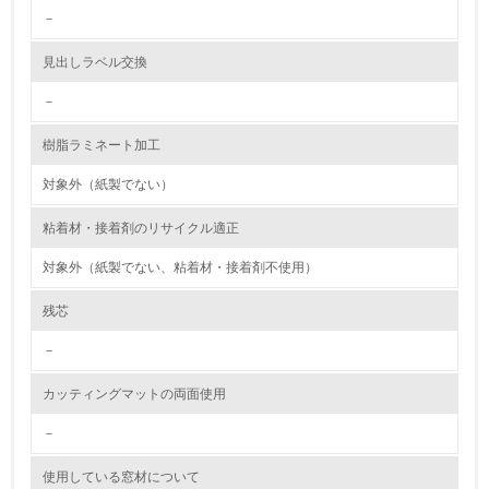
2.環境への取り組み
－
資源・エネルギー
見出しラベル交換
－
9.
樹脂ラミネート加工
<L1> 資源（投入原料、水等）とエネルギー（電力、重
油、ガス）の使用量削減の取り組みを行っている
対象外（紙製でない）
10.
粘着材・接着剤のリサイクル適正
<L2> 資源とエネルギーの使用量の把握をし、具体的な削
対象外（紙製でない、粘着材・接着剤不使用）
減目標や計画を立てている
残芯
環境配慮型製品・サービスの製造・販売
－
11.
カッティングマットの両面使用
<L1> 環境配慮型製品・サービスの製造・販売を積極的に
行っている
－
使用している窓材について
12.