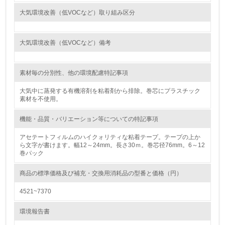
大気環境改善（低VOCなど）取り組み区分
<L1> 環境負荷ができるだけ小さい包装・梱包を行ってい
る
大気環境改善（低VOCなど）備考
16.
<L2> 環境負荷ができるだけ小さい物流を行っている
素材毎の分別性、他の環境配慮特記事項
化学物質
大気中に蒸発する有機溶剤を粘着剤から排除。巻芯にプラスチック
素材を不使用。
機能・品質・バリエーション等についての特記事項
非該当（化学物質を使用していない）
アセテートフィルムのハイクォリティな粘着テープ。テープの上か
ら文字が書けます。幅12～24mm。長さ30ｍ。巻芯径76mm。6～12
17.
巻パック
<L1> 化学物質の使用量及び外部（大気・水・土壌）への
排出量削減の取り組みを行っている
商品の標準価格及び補充・交換用消耗品の型番と価格（円）
4521~7370
18.
環境報告書
<L2> 化学物質の使用量及び外部への排出量を把握し、具
体的な削減目標や計画を立てている