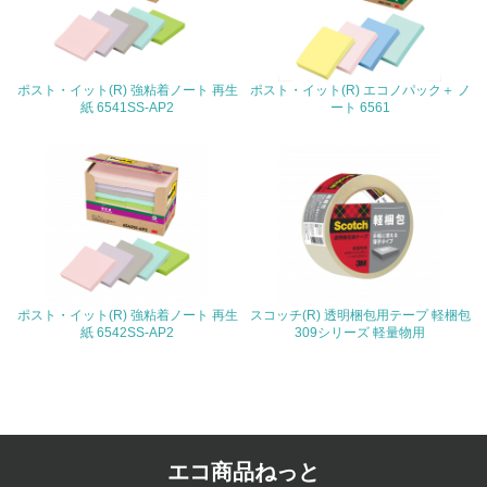
4.環境面・社会面の情報公開他
26.
ポスト・イット(R) 強粘着ノート 再生
ポスト・イット(R) エコノパック＋ ノ
紙 6541SS-AP2
ート 6561
<L1> パンフレットやホームページ等で、自社の環境情報
を積極的に公開・提供している
27.
<L1> パンフレットやホームページ等で、自社の社会的取
り組みを積極的に公開・提供している
28.
ポスト・イット(R) 強粘着ノート 再生
スコッチ(R) 透明梱包用テープ 軽梱包
<L2>「２．環境への取り組み」に関する現状の数値や目標
紙 6542SS-AP2
309シリーズ 軽量物用
値を公表している
29.
<L2>「３．社会面の取り組み」に関する現状の数値や目標
値を公表している
エコ商品ねっと