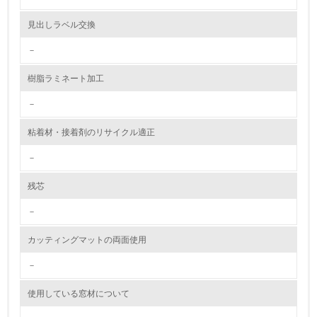
資源・エネルギー
見出しラベル交換
－
9.
樹脂ラミネート加工
<L1> 資源（投入原料、水等）とエネルギー（電力、重
油、ガス）の使用量削減の取り組みを行っている
－
10.
粘着材・接着剤のリサイクル適正
<L2> 資源とエネルギーの使用量の把握をし、具体的な削
－
減目標や計画を立てている
残芯
環境配慮型製品・サービスの製造・販売
－
11.
カッティングマットの両面使用
<L1> 環境配慮型製品・サービスの製造・販売を積極的に
行っている
－
使用している窓材について
12.