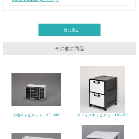
廃棄物
19.
一覧に戻る
<L1> 廃棄物の発生量の削減及びリサイクルの推進、適正
処理を行っている
その他の商品
20.
<L2> 発生する廃棄物の量と種類を把握し、具体的な削
減・リサイクル目標や計画を立てている
生物多様性保全
21.
<L1> 「生物多様性保全」に関する取り組み（例：森林保
全活動＜植林、天然林保護、間伐＞、認証品の購入、原材
小物キャビネット KC-30R
オフィスキャビネット HG-202
料のトレーサビリティの確認等）を行っている
地域への貢献