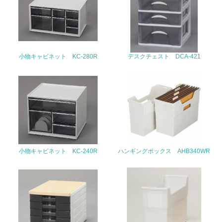
22.
<L1> 周辺地域の環境保全活動を行い、自治体や地域団体
の活動に積極的に参加している
小物キャビネット KC-280R
デスクチェスト DCA-421
3.社会面の取り組み
23.
<L1> 「人権・労働等」に関する方針、規定等を持ってい
る
24.
<L1> 「公正・適正な取引」に関する方針、規定等を持っ
小物キャビネット KC-240R
ハンギングボックス AHB340WR
ている
25.
<L1> 「情報セキュリティ」に関する方針、規定等を持っ
ている