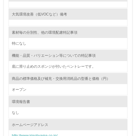
<L1> 環境負荷ができるだけ小さい包装・梱包を行ってい
る
大気環境改善（低VOCなど）備考
16.
素材毎の分別性、他の環境配慮特記事項
<L2> 環境負荷ができるだけ小さい物流を行っている
特になし
化学物質
機能・品質・バリエーション等についての特記事項
底に滑り止めのスポンジが付いたペントレーです。
非該当（化学物質を使用していない）
商品の標準価格及び補充・交換用消耗品の型番と価格（円）
17.
オープン
<L1> 化学物質の使用量及び外部（大気・水・土壌）への
排出量削減の取り組みを行っている
環境報告書
18.
なし
<L2> 化学物質の使用量及び外部への排出量を把握し、具
ホームページアドレス
体的な削減目標や計画を立てている
http://www.irisohyama.co.jp/