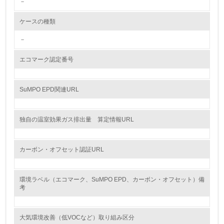
－
<L2> 環境配慮型製品・サービスの製造・販売状況を把握
し、具体的な販売目標や計画を立てている
ケースの種類
グリーン購入
－
13.
エコマーク認定番号
<L1> グリーン購入の取り組み方針を有し、グリーン購入
を行っている
SuMPO EPD関連URL
14.
独自の温室効果ガス排出量 算定情報URL
<L2> 購入している製品・サービスの量と種類を把握し、
具体的な目標や計画を立てている
カーボン・オフセット認証URL
包装・物流
環境ラベル（エコマーク、SuMPO EPD、カーボン・オフセット）備
考
非該当（包装・物流を必要とする業務を行っていない）
15.
大気環境改善（低VOCなど）取り組み区分