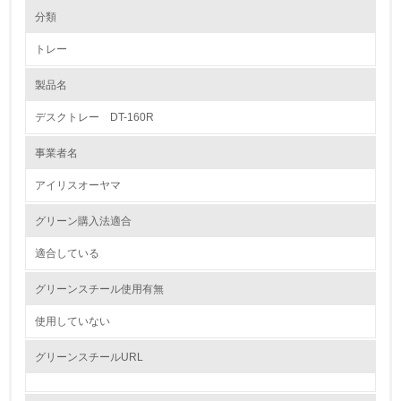
環境の取り組み
大気汚染物質に関する取り組み
分類
トレー
1.環境取り組み体制
製品名
レベル1
デスクトレー DT-160R
1.
事業者名
環境方針を持っている
アイリスオーヤマ
2.
グリーン購入法適合
環境対応の責任体制を定めている
適合している
3.
グリーンスチール使用有無
環境問題に関する従業員教育を行っている
使用していない
4.
グリーンスチールURL
自社に関係する主要な環境法規制を把握し、順守している