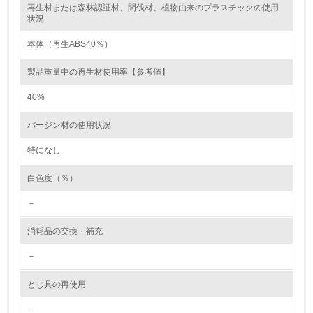
再生材または森林認証材、間伐材、植物由来のプラスチックの使用
レベル2
状況
本体（再生ABS40％）
5.
製品重量中の再生材使用率【参考値】
環境取り組み体制と成果を定期的に検証して次の活動に活
かしている
40%
6.
バージン材の使用状況
従業員が環境方針に基づいて自分の業務の中で行うべき環
境対策を理解し、実践している
特になし
白色度（％）
7.
－
環境活動に関する規格やプログラムを導入している
→ 導入している規格名 ISO14001
消耗品の交換・補充
8.
－
第三者認証を取得している
とじ具の再使用
2.環境への取り組み
－