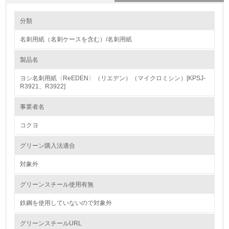
環境の取り組み
大気汚染物質に関する取り組み
分類
名刺用紙（名刺ケースを含む）/名刺用紙
1.環境取り組み体制
製品名
レベル1
ヨシ名刺用紙〈ReEDEN〉（リエデン）（マイクロミシン）[KPSJ-
1.
R3921、R3922]
環境方針を持っている
事業者名
コクヨ
2.
環境対応の責任体制を定めている
グリーン購入法適合
対象外
3.
グリーンスチール使用有無
環境問題に関する従業員教育を行っている
鉄鋼を使用していないので対象外
4.
グリーンスチールURL
自社に関係する主要な環境法規制を把握し、順守している