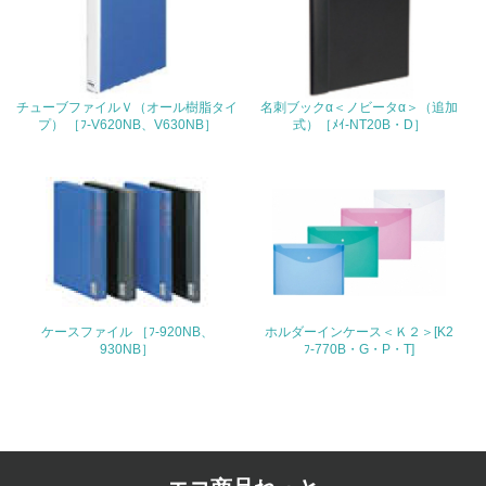
4.環境面・社会面の情報公開他
26.
チューブファイルＶ（オール樹脂タイ
名刺ブックα＜ノビータα＞（追加
<L1> パンフレットやホームページ等で、自社の環境情報
プ） ［ﾌ-V620NB、V630NB］
式）［ﾒｲ-NT20B・D］
を積極的に公開・提供している
27.
<L1> パンフレットやホームページ等で、自社の社会的取
り組みを積極的に公開・提供している
28.
<L2>「２．環境への取り組み」に関する現状の数値や目標
ケースファイル ［ﾌ-920NB、
ホルダーインケース＜Ｋ２＞[K2
値を公表している
930NB］
ﾌ-770B・G・P・T]
29.
<L2>「３．社会面の取り組み」に関する現状の数値や目標
値を公表している