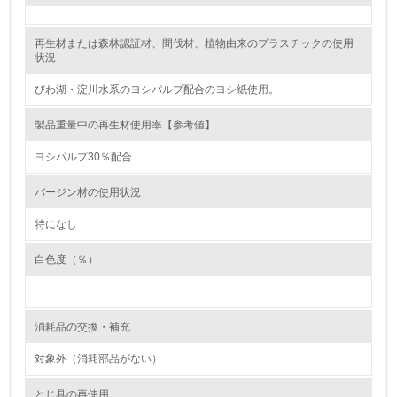
レベル2
再生材または森林認証材、間伐材、植物由来のプラスチックの使用
状況
5.
びわ湖・淀川水系のヨシパルプ配合のヨシ紙使用。
環境取り組み体制と成果を定期的に検証して次の活動に活
製品重量中の再生材使用率【参考値】
かしている
ヨシパルプ30％配合
6.
バージン材の使用状況
従業員が環境方針に基づいて自分の業務の中で行うべき環
境対策を理解し、実践している
特になし
7.
白色度（％）
環境活動に関する規格やプログラムを導入している
－
→ 導入している規格名 ISO14001
消耗品の交換・補充
8.
対象外（消耗部品がない）
第三者認証を取得している
とじ具の再使用