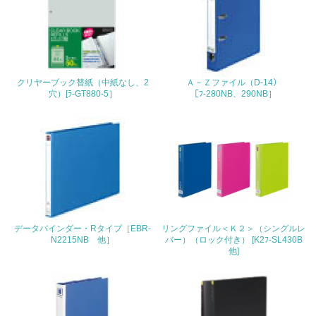
地域への貢献
22.
<L1> 周辺地域の環境保全活動を行い、自治体や地域団体
の活動に積極的に参加している
クリヤーブック替紙（中紙なし、2
Ａ－Ｚファイル（D-14）
穴）[ﾗ-GT880-5］
［ﾌ-280NB、290NB］
3.社会面の取り組み
23.
<L1> 「人権・労働等」に関する方針、規定等を持ってい
る
24.
データバインダー・Rタイプ［EBR-
リングファイル＜Ｋ２＞（シングルレ
<L1> 「公正・適正な取引」に関する方針、規定等を持っ
N2215NB 他］
バー）（ロック付き） [K2ﾌ-SL430B
ている
他]
25.
<L1> 「情報セキュリティ」に関する方針、規定等を持っ
ている