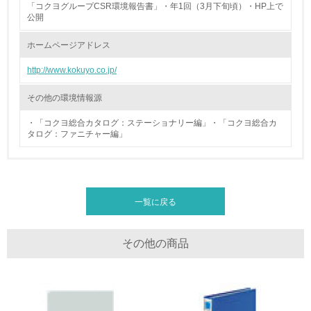
「コクヨグループCSR環境報告書」・年1回（3月下旬頃）・HP上で
公開
廃棄物
ホームページアドレス
19.
http://www.kokuyo.co.jp/
<L1> 廃棄物の発生量の削減及びリサイクルの推進、適正
処理を行っている
その他の環境情報源
・「コクヨ総合カタログ：ステーショナリー編」・「コクヨ総合カ
20.
タログ：ファニチャー編」
<L2> 発生する廃棄物の量と種類を把握し、具体的な削
減・リサイクル目標や計画を立てている
生物多様性保全
一覧に戻る
21.
その他の商品
<L1> 「生物多様性保全」に関する取り組み（例：森林保
全活動＜植林、天然林保護、間伐＞、認証品の購入、原材
料のトレーサビリティの確認等）を行っている