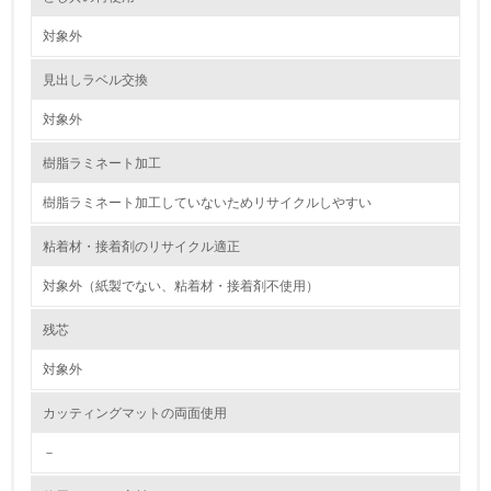
2.環境への取り組み
対象外
資源・エネルギー
見出しラベル交換
9.
対象外
<L1> 資源（投入原料、水等）とエネルギー（電力、重
樹脂ラミネート加工
油、ガス）の使用量削減の取り組みを行っている
樹脂ラミネート加工していないためリサイクルしやすい
10.
粘着材・接着剤のリサイクル適正
<L2> 資源とエネルギーの使用量の把握をし、具体的な削
減目標や計画を立てている
対象外（紙製でない、粘着材・接着剤不使用）
環境配慮型製品・サービスの製造・販売
残芯
対象外
11.
カッティングマットの両面使用
<L1> 環境配慮型製品・サービスの製造・販売を積極的に
行っている
－
12.