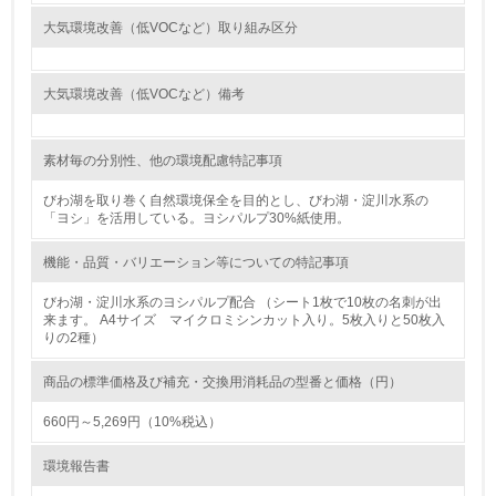
大気環境改善（低VOCなど）取り組み区分
<L1> 環境負荷ができるだけ小さい包装・梱包を行ってい
る
大気環境改善（低VOCなど）備考
16.
<L2> 環境負荷ができるだけ小さい物流を行っている
素材毎の分別性、他の環境配慮特記事項
化学物質
びわ湖を取り巻く自然環境保全を目的とし、びわ湖・淀川水系の
「ヨシ」を活用している。ヨシパルプ30%紙使用。
機能・品質・バリエーション等についての特記事項
非該当（化学物質を使用していない）
びわ湖・淀川水系のヨシパルプ配合 （シート1枚で10枚の名刺が出
来ます。 A4サイズ マイクロミシンカット入り。5枚入りと50枚入
17.
りの2種）
<L1> 化学物質の使用量及び外部（大気・水・土壌）への
排出量削減の取り組みを行っている
商品の標準価格及び補充・交換用消耗品の型番と価格（円）
660円～5,269円（10%税込）
18.
環境報告書
<L2> 化学物質の使用量及び外部への排出量を把握し、具
体的な削減目標や計画を立てている