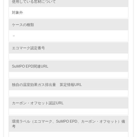
使用している窓材について
<L2> 環境配慮型製品・サービスの製造・販売状況を把握
対象外
し、具体的な販売目標や計画を立てている
ケースの種類
グリーン購入
－
13.
エコマーク認定番号
<L1> グリーン購入の取り組み方針を有し、グリーン購入
を行っている
SuMPO EPD関連URL
14.
<L2> 購入している製品・サービスの量と種類を把握し、
独自の温室効果ガス排出量 算定情報URL
具体的な目標や計画を立てている
包装・物流
カーボン・オフセット認証URL
環境ラベル（エコマーク、SuMPO EPD、カーボン・オフセット）備
非該当（包装・物流を必要とする業務を行っていない）
考
15.