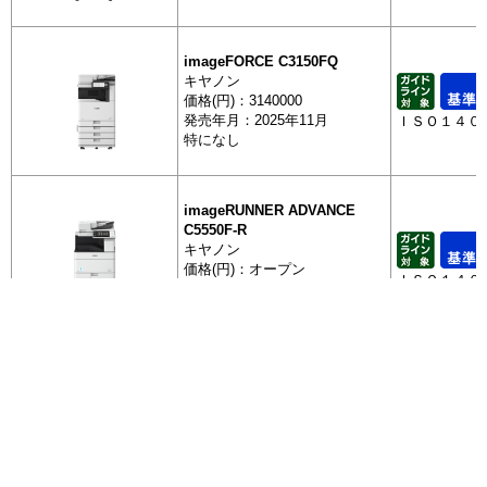
カラー複合機（大判機除く）
imageFORCE C3150FQ
imageFO
キヤノン
C3150FQ
価格(円)：3140000
発売年月：2025年11月
ＩＳＯ１４０
特になし
カラー複合機（大判機除く）
imageRU
ADVANCE 
imageRUNNER ADVANCE
C5550F-R
キヤノン
価格(円)：オープン
カラー複合機（大判機除く）
ＩＳＯ１４０
発売年月：2021年6月
imageRU
特になし
ADVANCE 
全 234 件
全 234 件
[最初]
[最初]
前を表示
前を表示
3
3
4
4
5
5
6
6
8
8
9
9
10
10
11
11
次を表
次を表
7
7
imageRUNNER ADVANCE DX
複合機（大判機除く）
示
示
[最後]
[最後]
C5850F
キヤノン
価格(円)：2920000
RICOH IM 
ページを移動して抽出する場合は、移動前に一度
+ 抽出した商品を表示
ＩＳＯ１４０
発売年月：2021年7月
左のボタンを押してください。
特になし