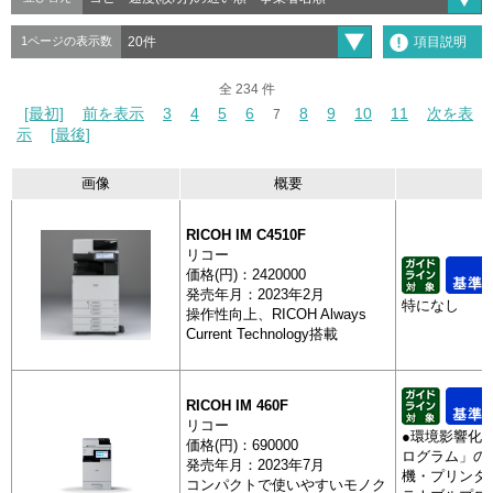
項目説明
1ページの表示数
全 234 件
全 234 件
[最初]
[最初]
前を表示
前を表示
3
3
4
4
5
5
6
6
8
8
9
9
10
10
11
11
次を表
次を表
7
7
示
示
[最後]
[最後]
画像
概要
分類
製
抽出
画像
RICOH IM C4510F
リコー
価格(円)：2420000
発売年月：2023年2月
カラー複合機（大判機除く）
特になし
操作性向上、RICOH Always
Current Technology搭載
RICOH IM
RICOH IM 460F
リコー
●環境影響化
価格(円)：690000
ログラム」の
発売年月：2023年7月
機・プリンタ
複写機（大判機除く）
コンパクトで使いやすいモノク