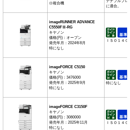
テナブルプロ
ロ複合機
に適合。
RICOH IM 
imageRUNNER ADVANCE
C5550FⅢ-RG
キヤノン
価格(円)：オープン
ＩＳＯ１４０
発売年月：2024年8月
カラー複合機（大判機除く）
特になし
imageRU
ADVANCE 
RG
imageFORCE C5150
キヤノン
価格(円)：3476000
カラー複合機（大判機除く）
発売年月：2025年9月
特になし
imageFOR
特になし
imageFORCE C3150F
カラー複合機（大判機除く）
キヤノン
価格(円)：3080000
imageFOR
発売年月：2025年11月
ＩＳＯ１４０
特になし