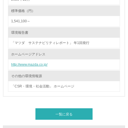
4.環境面・社会面の情報公開他
標準価格（円）
1,541,100～
26.
<L1> パンフレットやホームページ等で、自社の環境情報
環境報告書
を積極的に公開・提供している
「マツダ サステナビリティレポート」 年1回発行
27.
ホームページアドレス
<L1> パンフレットやホームページ等で、自社の社会的取
り組みを積極的に公開・提供している
http://www.mazda.co.jp/
28.
その他の環境情報源
<L2>「２．環境への取り組み」に関する現状の数値や目標
「CSR・環境・社会活動」 ホームページ
値を公表している
29.
<L2>「３．社会面の取り組み」に関する現状の数値や目標
一覧に戻る
値を公表している