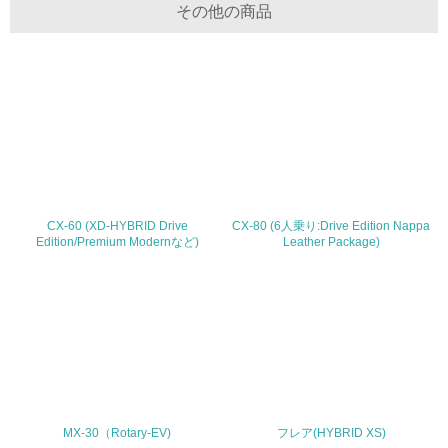
その他の商品
5.サプライヤーへの取り組み
30.
<L2> サプライヤーに対して、環境面・社会面の取り組み
に関する確認・調査を実施している
その他の環境への取り組みについての自由記載
CX-60 (XD-HYBRID Drive
CX-80 (6人乗り:Drive Edition Nappa
Edition/Premium Modernなど)
Leather Package)
事業者属性
業種
従業員数
1,001
MX-30（Rotary-EV)
フレア(HYBRID XS)
問合せ先