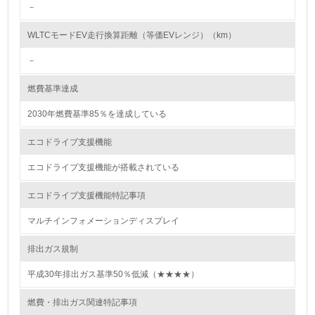
－
<L2> 環境配慮型製品・サービスの製造・販売状況を把握
し、具体的な販売目標や計画を立てている
WLTCモードEV走行換算距離（等価EVレンジ）（km）
－
グリーン購入
燃費基準達成
13.
2030年燃費基準85％を達成している
<L1> グリーン購入の取り組み方針を有し、グリーン購入
を行っている
エコドライブ支援機能
14.
エコドライブ支援機能が搭載されている
<L2> 購入している製品・サービスの量と種類を把握し、
エコドライブ支援機能特記事項
具体的な目標や計画を立てている
マルチインフォメーションディスプレイ
包装・物流
排出ガス規制
平成30年排出ガス基準50％低減（★★★★）
非該当（包装・物流を必要とする業務を行っていない）
燃費・排出ガス関連特記事項