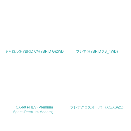
TEL
0120-386-919
FAX
Email
キャロル(HYBRID C/HYBRID G)2WD
フレア(HYBRID XS_4WD)
URL
http://www.mazda.co.jp/
CX-60 PHEV (Premium
フレアクロスオーバー(XG/XS/ZS)
Sports,Premium Modern）