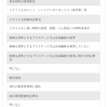
再生材料の使用状況
廃棄物
ドアトリムポケット、シートアンダーボックス（助手席）等
リサイクル関連特記事項
19.
リサイクルし易い材料の使用、樹脂・ゴム部品への材料名表示
<L1> 廃棄物の発生量の削減及びリサイクルの推進、適正
処理を行っている
植物を原料とするプラスチック又は合成繊維の使用
20.
植物を原料とするプラスチック又は合成繊維を使用していない
<L2> 発生する廃棄物の量と種類を把握し、具体的な削
植物を原料とするプラスチック又は合成繊維の使用に関する特記事
減・リサイクル目標や計画を立てている
項
生物多様性保全
特になし
騒音規制
21.
現行の新型車規制に適合
<L1> 「生物多様性保全」に関する取り組み（例：森林保
全活動＜植林、天然林保護、間伐＞、認証品の購入、原材
他の環境配慮特記事項
料のトレーサビリティの確認等）を行っている
特になし