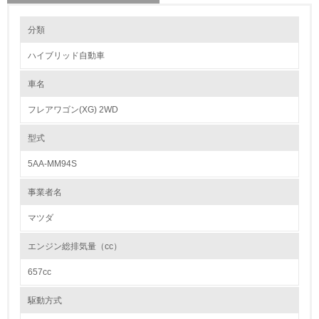
環境の取り組み
リサイクル設計の内容
分類
マツダでは、解体評価および設計ガイドラインに基づき、解体が容易な構
造の採用、リサイクルしやすい熱可塑性樹脂の積極的利用や樹脂部品への
ハイブリッド自動車
材料表示等を進めており、2002年以降の新型車においてリサイクル可能
1.環境取り組み体制
率90%以上を達成しています。
また、市場から回収した損傷バンパーから再生した樹脂を、新車部品に再
車名
レベル1
利用しています。さらに、新車のバンパーに再利用するという「バンパー
toバンパーリサイクル」技術を確立しており、適用モデルの拡大を進めて
フレアワゴン(XG) 2WD
います。
1.
型式
カドミウム、六価クロム、鉛、水銀の使用について
環境方針を持っている
マツダでは、鉛、六価クロム、カドミウム、水銀などの使用削減に向けて
5AA-MM94S
積極的に取り組んでいます。鉛は、燃料タンク、ホイールバランサー、電
2.
着塗料などで代替技術を確立し使用を廃止しました。
事業者名
六価クロムは、重要保安部品やこれらの締結ボルト、ナットについての代
環境対応の責任体制を定めている
替技術を開発し、2007年2月に使用を全廃しました。またカドミウムは、
全廃を完了し、水銀は、液晶ディスプレイ、ディスチャージヘッドランプ
マツダ
等を除き、すでに使用を廃止しています。
3.
エンジン総排気量（cc）
環境問題に関する従業員教育を行っている
紛争鉱物の排除や責任ある鉱物調達に関する取り組み
657cc
4.
大気汚染物質に関する取り組み
駆動方式
自社に関係する主要な環境法規制を把握し、順守している