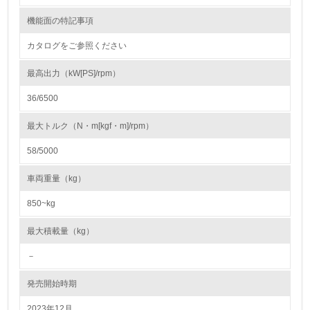
地域への貢献
機能面の特記事項
22.
カタログをご参照ください
<L1> 周辺地域の環境保全活動を行い、自治体や地域団体
の活動に積極的に参加している
最高出力（kW[PS]/rpm）
36/6500
3.社会面の取り組み
最大トルク（N・m[kgf・m]/rpm）
23.
58/5000
<L1> 「人権・労働等」に関する方針、規定等を持ってい
る
車両重量（kg）
24.
850~kg
<L1> 「公正・適正な取引」に関する方針、規定等を持っ
最大積載量（kg）
ている
－
25.
発売開始時期
<L1> 「情報セキュリティ」に関する方針、規定等を持っ
ている
2023年12月