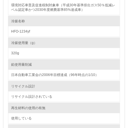
15.
環境対応車普及促進税制対象車（平成30年基準排出ガス50％低減レ
ベル認定車かつ2030年度燃費基準85%達成車）
<L1> 環境負荷ができるだけ小さい包装・梱包を行ってい
る
冷媒名称
16.
HFO-1234yf
<L2> 環境負荷ができるだけ小さい物流を行っている
冷媒使用量（g）
化学物質
320g
鉛使用量削減
非該当（化学物質を使用していない）
日本自動車工業会の2006年目標達成（96年時点の1/10）
17.
リサイクル設計
<L1> 化学物質の使用量及び外部（大気・水・土壌）への
リサイクル設計されている
排出量削減の取り組みを行っている
再生材料の使用の有無
18.
使用している
<L2> 化学物質の使用量及び外部への排出量を把握し、具
体的な削減目標や計画を立てている