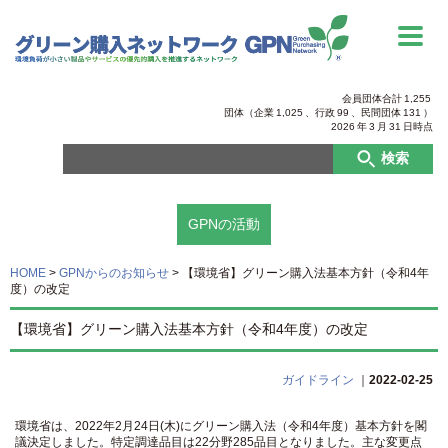
会員団体合計
1,255
団体（企業
1,025
、行政
99
、
民間団体
131
）
2026
年
3
月
31
日時点
検索
GPNの活動
HOME
>
GPNからのお知らせ
>
【環境省】グリーン購入法基本方針（令和4年
度）の改定
【環境省】グリーン購入法基本方針（令和4年度）の改定
ガイドライン
｜
2022-02-25
環境省は、2022年2月24日(木)にグリーン購入法（令和4年度）基本方針を閣
議決定しました。特定調達品目は22分野285品目となりました。主な変更点