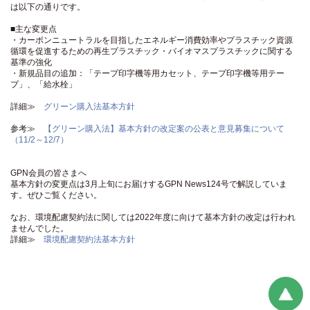
は以下の通りです。
■主な変更点
・カーボンニュートラルを目指したエネルギー消費効率やプラスチック資源
循環を促進するための再生プラスチック・バイオマスプラスチックに関する
基準の強化
・新規品目の追加：「テープ印字機等用カセット、テープ印字機等用テー
プ」、「給水栓」
詳細≫
グリーン購入法基本方針
参考≫
【グリーン購入法】基本方針の改定案の公表と意見募集について
（11/2～12/7）
GPN会員の皆さまへ
基本方針の変更点は3月上旬にお届けするGPN News124号で解説していま
す。ぜひご覧ください。
なお、環境配慮契約法に関しては2022年度に向けて基本方針の改定は行われ
ませんでした。
詳細≫
環境配慮契約法基本方針