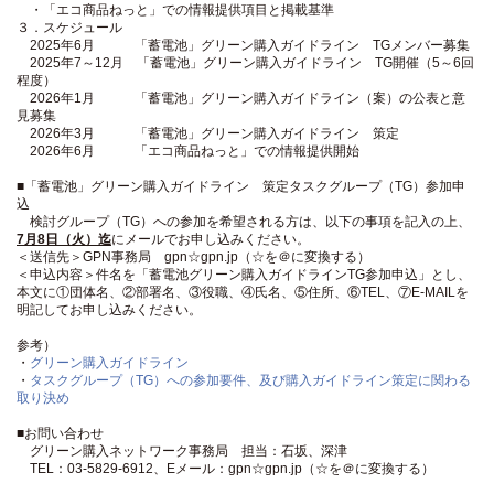
・「エコ商品ねっと」での情報提供項目と掲載基準
３．スケジュール
2025年6月 「蓄電池」グリーン購入ガイドライン TGメンバー募集
2025年7～12月 「蓄電池」グリーン購入ガイドライン TG開催（5～6回
程度）
2026年1月 「蓄電池」グリーン購入ガイドライン（案）の公表と意
見募集
2026年3月 「蓄電池」グリーン購入ガイドライン 策定
2026年6月 「エコ商品ねっと」での情報提供開始
■「蓄電池」グリーン購入ガイドライン 策定タスクグループ（TG）参加申
込
検討グループ（TG）への参加を希望される方は、以下の事項を記入の上、
7月8日（火）迄
にメールでお申し込みください。
＜送信先＞GPN事務局 gpn☆gpn.jp（☆を＠に変換する）
＜申込内容＞件名を「蓄電池グリーン購入ガイドラインTG参加申込」とし、
本文に①団体名、②部署名、③役職、④氏名、⑤住所、⑥TEL、⑦E-MAILを
明記してお申し込みください。
参考）
・
グリーン購入ガイドライン
・
タスクグループ（TG）への参加要件、及び購入ガイドライン策定に関わる
取り決め
■お問い合わせ
グリーン購入ネットワーク事務局 担当：石坂、深津
TEL：03-5829-6912、Eメール：gpn☆gpn.jp（☆を＠に変換する）