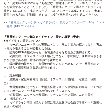
もに、災害時のBCP対策等にも有効な「蓄電池」のグリーン購入ガイドライ
ンを策定することといたしました。「蓄電池」グリーン購入ガイドラインを
策定するにあたり、検討グループ（TG）メンバーを募集いたします。参加を
希望される方は、7月8日（火）までにGPN事務局へお申し込みください。
>>
「蓄電池」グリーン購入ガイドライン 策定タスクグループ（TG）メンバ
ー募集（PDFファイル）
「蓄電池」グリーン購入ガイドライン 策定の概要（予定）
■ガイドライン策定のねらい
・カーボンニュートラルの実現に向けて、再エネ電力の拡大に加え、再エ
ネ電力を蓄えることが必要となる他、
防災やBCPの観点からも、蓄電池のさらなる普及が期待される。
・公共施設、オフィスビルや工場だけでなく、家庭向け、移動式等さまざ
まな形態がある他、電池の種類にも複数あり、
環境配慮の視点から、蓄電池の選び方をまとめることで、蓄電池のグリ
ーン購入と環境配慮型製品の開発を促す。
１．対象範囲
・産業用・家庭用蓄電池（家庭、オフィス、工場向け（定置型・移動
型））
・蓄電池単体だけでなく、太陽光発電システムや電気自動車等、いくつか
のコンポーネントや機能と組み合わせた「システム」
・鉛蓄電池、ニッケル水素電池、リチウムイオン電池、ニカド電池
２．検討ポイント
・ガイドライン項目（購入する際に環境面及び社会面で考慮すべき重要な
観点）の検討