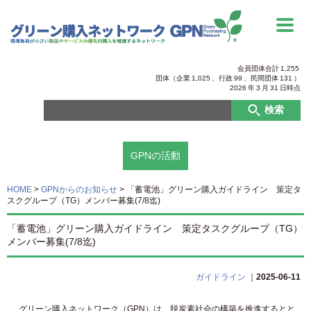
会員団体合計
1,255
団体（企業
1,025
、行政
99
、
民間団体
131
）
2026
年
3
月
31
日時点
検索
GPNの活動
HOME
>
GPNからのお知らせ
>
「蓄電池」グリーン購入ガイドライン 策定タ
スクグループ（TG）メンバー募集(7/8迄)
「蓄電池」グリーン購入ガイドライン 策定タスクグループ（TG）
メンバー募集(7/8迄)
ガイドライン
｜
2025-06-11
グリーン購入ネットワーク（GPN）は、脱炭素社会の構築を推進するとと