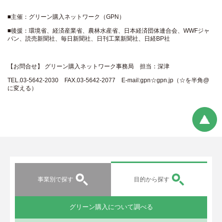
■主催：グリーン購入ネットワーク（GPN）
■後援：環境省、経済産業省、農林水産省、日本経済団体連合会、WWFジャ
パン、読売新聞社、毎日新聞社、日刊工業新聞社、日経BP社
【お問合せ】 グリーン購入ネットワーク事務局 担当：深津
TEL.03-5642-2030 FAX.03-5642-2077 E-mail:gpn☆gpn.jp（☆を半角@
に変える）
事業別で探す
目的から探す
グリーン購入について調べる