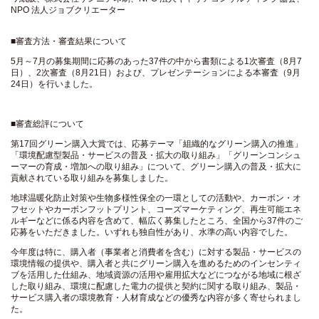
NPO 法人ジョブクリエーター
■審査方法・審査結果について
5月～7月の募集期間に応募のあった37件の中から書類による1次審査（8月7
日）、2次審査（8月21日）および、プレゼンテーションによる本審査（9月
24日）を行いました。
■審査総評について
第17回グリーン購入大賞では、応募テーマ「組織的なグリーン購入の推進」
「環境配慮型製品・サービスの普及・拡大の取り組み」「グリーンコンシュ
ーマーの育成・増加への取り組み」について、グリーン購入の普及・拡大に
貢献されている取り組みを募集しました。
地球温暖化防止対策や生物多様性保全の一環としての活動や、カーボン・オ
フセットやカーボンフットプリント、コーズマーケティング、再生可能エネ
ルギーなどに係る内容を含めて、幅広く募集したところ、全国から37件のご
応募をいただきました。いずれも独自性があり、水準の高い内容でした。
今年度は特に、購入者（事業者と消費者を含む）に対する製品・サービスの
環境情報の提供や、購入者と共にグリーン購入を進めるためのインセンティ
ブを活用した仕組み、地域資源の活用や雇用拡大などにつながる地域に根ざ
した取り組み、環境に配慮した電力の提供と契約に関する取り組み、製品・
サービス購入者の環境教育・人材育成などの優秀な内容が多く寄せられまし
た。