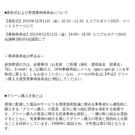
■表彰式および受賞事例発表会について
【表彰式】2015年12月11日（金）10:10～11:10 エコプロダクツ2015 イベ
ントステージにて
【事例発表会】2015年12月11日（金）14:00～16:30 エコプロダクツ2015
会議棟1階102会議室にて
＜事例発表会お申込み＞
参加希望の方は、必要事項（お名前、ご所属（御社・貴団体名、部署名）、
TEL、E-mail）をご記載の上、GPN事務局宛にメール（gpn☆gpn.jp（☆を半
角@に変える））をお送りください。なお、メールの件名は[【申込】グリー
ン購入大賞受賞事例発表会]と明記してください。
■グリーン購入大賞とは
環境に配慮した製品やサービスを環境負荷低減に努める事業者から優先的に
購入する「グリーン購入」の普及・拡大に取り組む団体を表彰する制度で
す。グリーン購入の普及に関する先進事例を表彰し、一層の取り組みを奨励
するとともに、先進事例の紹介を通じてグリーン購入の普及と質的向上を図
ることを目的としています。1998年に創設され、今年度は第17回となりま
す。