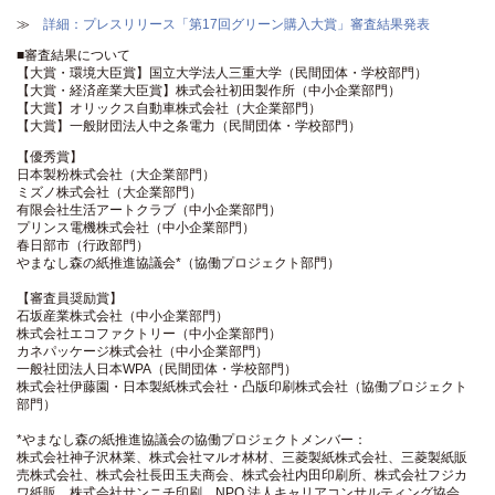
≫
詳細：プレスリリース「第17回グリーン購入大賞」審査結果発表
■審査結果について
【大賞・環境大臣賞】国立大学法人三重大学（民間団体・学校部門）
【大賞・経済産業大臣賞】株式会社初田製作所（中小企業部門）
【大賞】オリックス自動車株式会社（大企業部門）
【大賞】一般財団法人中之条電力（民間団体・学校部門）
【優秀賞】
日本製粉株式会社（大企業部門）
ミズノ株式会社（大企業部門）
有限会社生活アートクラブ（中小企業部門）
プリンス電機株式会社（中小企業部門）
春日部市（行政部門）
やまなし森の紙推進協議会*（協働プロジェクト部門）
【審査員奨励賞】
石坂産業株式会社（中小企業部門）
株式会社エコファクトリー（中小企業部門）
カネパッケージ株式会社（中小企業部門）
一般社団法人日本WPA（民間団体・学校部門）
株式会社伊藤園・日本製紙株式会社・凸版印刷株式会社（協働プロジェクト
部門）
*やまなし森の紙推進協議会の協働プロジェクトメンバー：
株式会社神子沢林業、株式会社マルオ林材、三菱製紙株式会社、三菱製紙販
売株式会社、株式会社長田玉夫商会、株式会社内田印刷所、株式会社フジカ
ワ紙販、株式会社サンニチ印刷、NPO 法人キャリアコンサルティング協会、