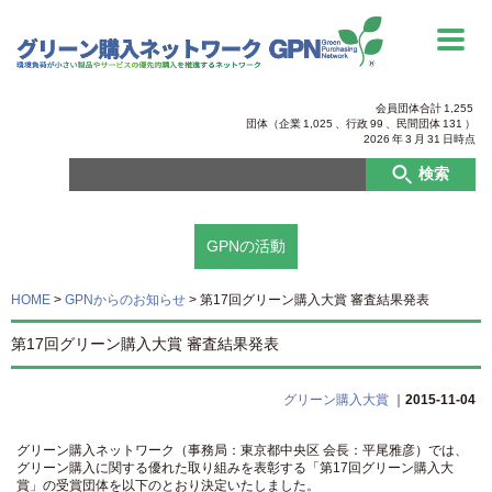
会員団体合計
1,255
団体（企業
1,025
、行政
99
、
民間団体
131
）
2026
年
3
月
31
日時点
検索
GPNの活動
HOME
>
GPNからのお知らせ
>
第17回グリーン購入大賞 審査結果発表
第17回グリーン購入大賞 審査結果発表
グリーン購入大賞
｜
2015-11-04
グリーン購入ネットワーク（事務局：東京都中央区 会長：平尾雅彦）では、
グリーン購入に関する優れた取り組みを表彰する「第17回グリーン購入大
賞」の受賞団体を以下のとおり決定いたしました。