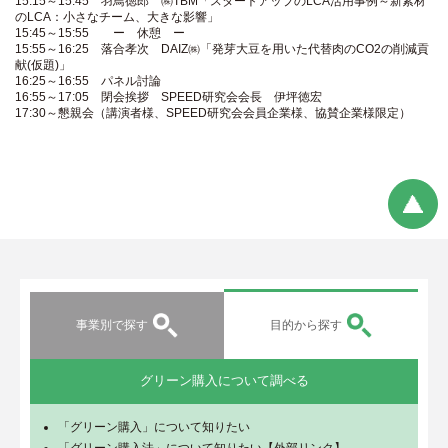
15:15～15:45 羽鳥徳郎 ㈱TBM「スタートアップのLCA活用事例～新素材
のLCA：小さなチーム、大きな影響」
15:45～15:55 ー 休憩 ー
15:55～16:25 落合孝次 DAIZ㈱「発芽大豆を用いた代替肉のCO2の削減貢
献(仮題)」
16:25～16:55 パネル討論
16:55～17:05 閉会挨拶 SPEED研究会会長 伊坪徳宏
17:30～懇親会（講演者様、SPEED研究会会員企業様、協賛企業様限定）
事業別で探す
目的から探す
グリーン購入について調べる
「グリーン購入」について知りたい
「グリーン購入法」について知りたい【外部リンク】