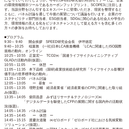
になっていくのでしょうか。今年のSPEED研究会の特別セミナーでは、企業
の環境情報開示ツールであるカーボンフットプリント、SCOPE3に注目しま
す。当該分野をけん引するエキスパートに登壇いただき、現状を整理すると
ともに、パネル討論を通して今後の展望について議論を行います。企業のサ
ステナビリティ部門担当者、ESG担当者、SDGsに関心のある社会人や学生の
方、環境情報の見える化をビジネスチャンスとして捉える方々を含む多くの
方々の参加をお待ちしております。
■プログラム
9:30～ 9:40 開会挨拶 SPEED研究会会長 伊坪徳宏
9:40～10:25 稲葉敦 (一社)日本LCA推進機構 「LCAに関連したISO国際
規格の動向」オンライン
10:25～10:55 正畠宏一 TCO2㈱「国連ライフサイクルイニシアティブ
GLADの活動内容(仮題)」
10:55～11:05 ー 休憩 ー
11:05～11:35 本下晶晴 （国研)産業技術総合研究所「ライフサイクル影響評
価手法の世界標準化の動向」
11:35～12:05 パネル討論
12:05～13:05 ー 昼食 ー
13:05～13:35 増野圭輔 経済産業省「経済産業省のCFPに関連した取り組
み(仮題)」
13:35～14:05 柴田昌彦 みずほリサーチ＆テクノロジーズ㈱
「デジタルデータを駆使したCFPの展開に関する国内外の活動状
況(仮題)」
14:05～14:35 パネル討論
14:35～14:45 ー 休憩 ー
14:45～15:15 渡慶次道隆 ㈱ゼロボード「ゼロボード社における気候変動
ソリューション(仮題)」