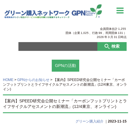
会員団体合計
1,255
団体（企業
1,025
、行政
99
、
民間団体
131
）
2026
年
3
月
31
日時点
検索
GPNの活動
HOME
>
GPNからのお知らせ
>
【案内】SPEED研究会公開セミナー「カーボ
ンフットプリントとライフサイクルアセスメントの新潮流」(12/4東京、オンラ
イン)
【案内】SPEED研究会公開セミナー「カーボンフットプリントとラ
イフサイクルアセスメントの新潮流」(12/4東京、オンライン)
グリーン購入紹介
｜
2023-11-15