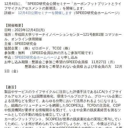
12月4日に、「SPEED研究会公開セミナー「カーボンフットプリントとライ
フサイクルアセスメントの新潮流」」を開催します。
詳細≫
12月4日公開セミナーを開催します
（SPEED研究会ホームページ）
【開催概要】
日時：2023年12月4日(月)
場所：早稲田大学リサーチイノベーションセンター121号館B1階 コマツホー
ル、オンライン併用開催
主催：SPEED研究会
協賛企業：（株）ゼロボード、TCO2（株）
参加費：無料 （SPEED会員以外の方もご参加可能です）
申込：
SPEED研究会ホームページ
より申し込み
お申し込み期限：懇親会ご参加ご希望のSPEED会員様 11月27日（月）
懇親会に参加をご希望されない会員様 および非会員の方 12月
1日（金）
【趣旨】
製品やサービスのライフサイクルに注目した評価手法であるLCA(ライフサイ
クルアセスメント)は国際規格化、環境ラベルプログラム、グローバル企業に
よる活用などを受けて、あらゆる分野において活用されるようになりまし
た。組織のバリューチェーンを網羅したSCOPE3は、TCFDの主流化、CDP
や投資機関が要求する情報開示を受けて、いまや企業の脱炭素経営を測るツ
ールとしての不動の地位を確立しています。
カーボンフットプリント、SCOPE3が世界の脱炭素社会の実現に寄与してい
くために、いま何が求められているのでしょうか、そして、今後はどのよう