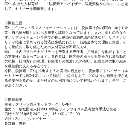
GXに向けた人材育成 ―「脱炭素アドバイザー」認定資格から学ぶ―」と題
して、セミナーを開催致します。
◇開催主旨
GX（グリーントランスフォーメーション）は、脱炭素社会の実現に向けて企
業・自治体が取り組むべき重要な課題となっています。また、個社のみなら
ず、サプライチェーン全体での排出削減や資源循環の促進など、サステナビ
リティ推進に求められる対応は多岐にわたり、組織全体での理解と実践、そ
して継続的に取り組むための人材育成が不可欠です。
特に、社内でサステナビリティを牽引する専任者（担当者）を配置すること
の重要性が高まっています。専任者は、国内外の様々な規制を含む最新動向
の把握、社内方針の整理、各部署との橋渡し役を担い、組織全体の取り組み
を継続的に支える存在です。
今回、脱炭素・GXを推進する人材育成の観点から、脱炭素アドバイザー（本
セミナーではGX検定について解説）に焦点をあて、どのような知識を押さえ
る必要があるのか、また検定の活用方法について解説いたします。是非、ご
参加ください。
◇開催概要
主催：グリーン購入ネットワーク（GPN）
協力：一般社団法人日本LCA学会 ライフサイクル思考教育手法研究会
日時：2026年6月24日（水） 15：00～17：00
方法：Zoom（ウェビナー）
参加費：無料