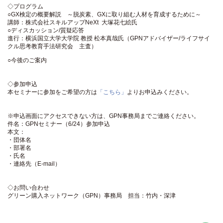
◇プログラム
○GX検定の概要解説 ～脱炭素、GXに取り組む人材を育成するために～
講師：株式会社スキルアップNeXt 大塚花七絵氏
○ディスカッション/質疑応答
進行：横浜国立大学大学院 教授 松本真哉氏（GPNアドバイザー/ライフサイ
クル思考教育手法研究会 主査）
○今後のご案内
◇参加申込
本セミナーに参加をご希望の方は
「こちら」
よりお申込みください。
※申込画面にアクセスできない方は、GPN事務局までご連絡ください。
件名：GPNセミナー（6/24）参加申込
本文：
・団体名
・部署名
・氏名
・連絡先（E-mail）
◇お問い合わせ
グリーン購入ネットワーク（GPN）事務局 担当：竹内・深津