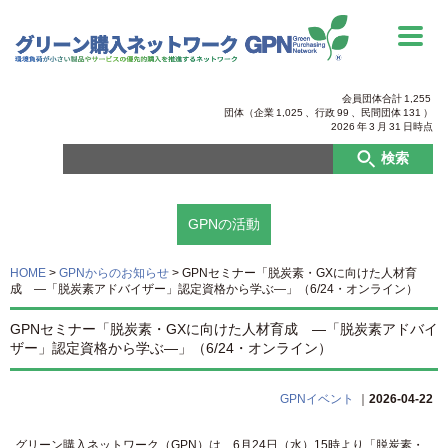
会員団体合計
1,255
団体（企業
1,025
、行政
99
、
民間団体
131
）
2026
年
3
月
31
日時点
検索
GPNの活動
HOME
>
GPNからのお知らせ
>
GPNセミナー「脱炭素・GXに向けた人材育
成 ―「脱炭素アドバイザー」認定資格から学ぶ―」（6/24・オンライン）
GPNセミナー「脱炭素・GXに向けた人材育成 ―「脱炭素アドバイ
ザー」認定資格から学ぶ―」（6/24・オンライン）
GPNイベント
｜
2026-04-22
グリーン購入ネットワーク（GPN）は、6月24日（水）15時より「脱炭素・