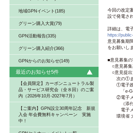
今回の改定
地域GPNイベント(185)
設で発電さ
グリーン購入大賞(79)
詳細は、電
https://pub
GPN活動報告(335)
意見募集期間
をお願いし
グリーン購入紹介(366)
■意見募集
GPNからのお知らせ(149)
○意見募集期
最近のお知らせ5件
○意見提出
次の①また
【会員限定】カーボンニュートラル製
①電子政府
品・サービス研究会（全８回）のご案
「e-Gov」 htt
内（2026年10月-2027年7月）
②電子メー
（添付ファ
【ご案内】GPN設立30周年記念 新規
電子メールア
入会 年会費無料キャンペーン 実施
環境省 大
中！