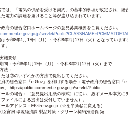
案では、「電気の供給を受ける契約」の基本的事項が改定され、総
れた電力の調達を避けること等が盛り込まれています。
子政府の総合窓口ホームページの意見募集概要をご覧ください。
lic-comment.e-gov.go.jp/servlet/Public?CLASSNAME=PCMMSTDET
は令和8年1月19日（月）～令和8年2月17日（火）となってい
ます。
の実施要領
間：令和8年1月19日（月）～令和8年2月17日（火）まで
方法：
は②のいずれかの方法で提出してください。
の総合窓口「e-Gov」を利用する場合：電子政府の総合窓口「e-
ps://public-comment.e-gov.go.jp/servlet/Public
ルの場合：［意見提出用紙の様式］に従い、必ずメール本文にテ
イルによる提出は受付していません）。
ドレス：EK☆env.go.jp（☆を半角@に変える）
臣官房 環境経済課 製品対策・グリーン契約推進係 宛