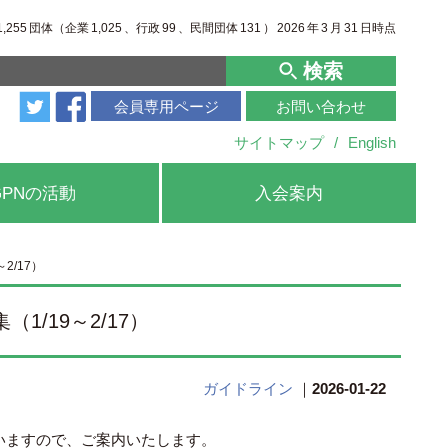
1,255
団体（企業
1,025
、行政
99
、
民間団体
131
）
2026
年
3
月
31
日時点
検索
会員専用ページ
お問い合わせ
サイトマップ
/
English
GPNの活動
入会案内
/17）
/19～2/17）
ガイドライン
｜
2026-01-22
いますので、ご案内いたします。