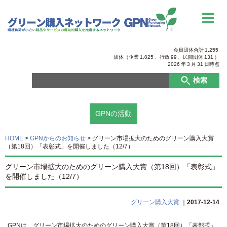
会員団体合計
1,255
団体（企業
1,025
、行政
99
、
民間団体
131
）
2026
年
3
月
31
日時点
検索
GPNの活動
HOME
>
GPNからのお知らせ
>
グリーン市場拡大のためのグリーン購入大賞
（第18回）「表彰式」を開催しました（12/7）
グリーン市場拡大のためのグリーン購入大賞（第18回）「表彰式」
を開催しました（12/7）
グリーン購入大賞
｜
2017-12-14
GPNは、グリーン市場拡大のためのグリーン購入大賞（第18回）「表彰式」