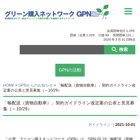
会員団体合計
1,255
団体（企業
1,025
、行政
99
、
民間団体
131
）
2026
年
3
月
31
日時点
検索
GPNの活動
HOME
>
GPNからのお知らせ
>
「輸配送（貨物自動車）」契約ガイドライン改
定案の公表と意見募集（～10/29）
「輸配送（貨物自動車）」契約ガイドライン改定案の公表と意見募
集（～10/29）
ガイドライン
｜
2021-10-01
この度、グリーン購入ネットワーク（GPN）は、GPN-GL19「輸配送（貨物