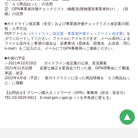
①「エコ商品ねっと」の活用
②「GPN事業者評価チェックリスト（輸配送/貨物運送事業者向け）」（別
紙）の活用
■ガイドライン改定案（全文）および事業者評価チェックリスト改定案の閲
覧・入手方法
PDFファイル（
ガイドライン改定案
・
事業者評価チェックリスト改定案
）を
ダウンロードしてください。ファイルにアクセスできず、メール添付による
ファイル送付をご希望の場合は、必要事項（団体名、部署名、お名前、TEL、
e-mail）をご記入の上、メールにてGPN事務局へご連絡ください。
■今後の予定
～2021年10月29日 ガイドライン改定案の公表、意見募集
2021年11月以降 必要な修正を委員会で行った後、GPN理事会にて審議、
承認、改定
2022年4月頃（予定） 新ガイドラインに沿った商品情報を「エコ商品ねっ
と」に掲載
【お問合せ】グリーン購入ネットワーク（GPN）事務局（担当：長谷川）
TEL.03-5829-6912 E-mail:gpn☆gpn.jp（☆を半角@に変える）