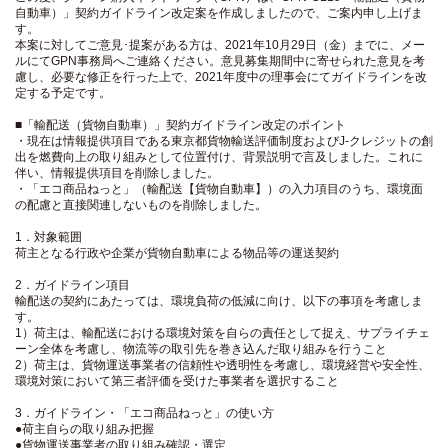
自動車）」契約ガイドライン改定案を作成しましたので、ご案内申し上げま
す。
本案に対してご意見･提案がある方は、2021年10月29日（金）までに、メー
ルにてGPN事務局へご連絡ください。意見募集期間中に寄せられた意見を考
慮し、必要な修正を行った上で、2021年度中の理事会にてガイドラインを改
定する予定です。
■「輸配送（貨物自動車）」契約ガイドライン改定のポイント
・現在は情報提供項目である東京都貨物輸送評価制度およびJ-クレジットの創
出を燃費向上の取り組みとして位置付け、背景説明で言及しました。これに
伴い、情報提供項目を削除しました。
・「エコ商品ねっと」（輸配送【貨物自動車】）の入力項目のうち、環境面
の配慮と直接関連しないものを削除しました。
1．対象範囲
荷主となる行政や企業が貨物自動車による物品等の運送契約
2．ガイドライン項目
輸配送の契約にあたっては、環境負荷の低減に向け、以下の事項を考慮しま
す。
1）荷主は、輸配送における環境対策を自らの責任として捉え、サプライチェ
ーン全体を考慮し、物流等の取引先を巻き込んだ取り組みを行うこと
2）荷主は、貨物運送事業者の信頼性や透明性を考慮し、環境経営や安全性、
環境対策において第三者評価を受けた事業者を選択すること
3．ガイドライン・「エコ商品ねっと」の使い方
●荷主自らの取り組み把握
●貨物運送事業者の取り組み確認・選定