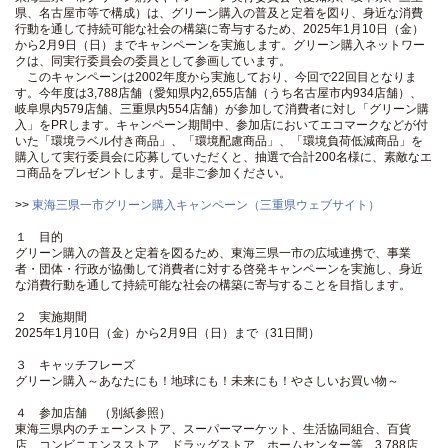
県、名古屋市等で構成）は、グリーン購入の普及と定着を図り、身近な消費
行動を通して持続可能な社会の構築に寄与するため、2025年1月10日（金）
から2月9日（日）までキャンペーンを実施します。グリーン購入ネットワー
クは、同実行委員会の委員として参画しています。
このキャンペーンは2002年度から実施しており、今回で22回目となりま
す。今年度は3,788店舗（愛知県内2,655店舗（うち名古屋市内934店舗）、
岐阜県内579店舗、三重県内554店舗）が参加して消費者に対し「グリーン購
入」をPRします。キャンペーン期間中、参加店においてエコマークなどが付
いた「環境ラベル付き商品」、「環境配慮商品」、「環境負荷低減商品」を
購入して実行委員会に応募していただくと、抽選で合計200名様に、素敵なエ
コ商品をプレゼントします。是非ご参加ください。
>>
東海三県一市グリーン購入キャンペーン（三重県ウェブサイト）
１ 目的
グリーン購入の普及と定着を図るため、東海三県一市の広域連携で、事業
者・団体・行政が協働して消費者に対する啓発キャンペーンを実施し、身近
な消費行動を通して持続可能な社会の構築に寄与することを目指します。
２ 実施期間
2025年1月10日（金）から2月9日（日）まで（31日間）
３ キャッチフレーズ
グリーン購入～あなたにも！地球にも！未来にも！やさしいお買い物～
４ 参加店舗 （別紙参照）
東海三県内のチェーンストア、スーパーマーケット、生活協同組合、百貨
店、コンビニエンスストア、ドラッグストア、ホームセンター等 3,788店