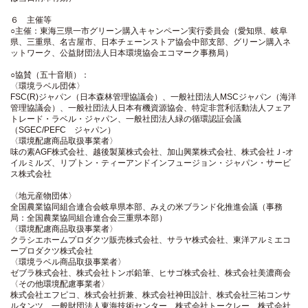
６ 主催等
○主催：東海三県一市グリーン購入キャンペーン実行委員会（愛知県、岐阜
県、三重県、名古屋市、日本チェーンストア協会中部支部、グリーン購入ネ
ットワーク、公益財団法人日本環境協会エコマーク事務局）
○協賛（五十音順）：
〈環境ラベル団体〉
FSC(R)ジャパン（日本森林管理協議会）、一般社団法人MSCジャパン（海洋
管理協議会）、一般社団法人日本有機資源協会、特定非営利活動法人フェア
トレード・ラベル・ジャパン、一般社団法人緑の循環認証会議
（SGEC/PEFC ジャパン）
〈環境配慮商品取扱事業者〉
味の素AGF株式会社、越後製菓株式会社、加山興業株式会社、株式会社Ｊ‐オ
イルミルズ、リプトン・ティーアンドインフュージョン・ジャパン・サービ
ス株式会社
〈地元産物団体〉
全国農業協同組合連合会岐阜県本部、みえの米ブランド化推進会議（事務
局：全国農業協同組合連合会三重県本部）
〈環境配慮商品取扱事業者〉
クラシエホームプロダクツ販売株式会社、サラヤ株式会社、東洋アルミエコ
ープロダクツ株式会社
〈環境ラベル商品取扱事業者〉
ゼブラ株式会社、株式会社トンボ鉛筆、ヒサゴ株式会社、株式会社美濃商会
〈その他環境配慮事業者〉
株式会社エフピコ、株式会社折兼、株式会社神田設計、株式会社三祐コンサ
ルタンツ、一般財団法人東海技術センター、株式会社トークレー、株式会社