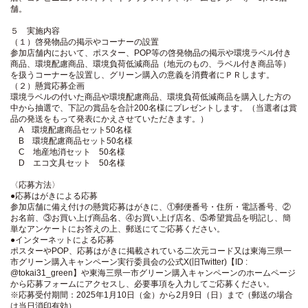
舗。
５ 実施内容
（１）啓発物品の掲示やコーナーの設置
参加店舗内において、ポスター、POP等の啓発物品の掲示や環境ラベル付き
商品、環境配慮商品、環境負荷低減商品（地元のもの、ラベル付き商品等）
を扱うコーナーを設置し、グリーン購入の意義を消費者にＰＲします。
（２）懸賞応募企画
環境ラベルの付いた商品や環境配慮商品、環境負荷低減商品を購入した方の
中から抽選で、下記の賞品を合計200名様にプレゼントします。（当選者は賞
品の発送をもって発表にかえさせていただきます。）
A 環境配慮商品セット50名様
B 環境配慮商品セット50名様
C 地産地消セット 50名様
D エコ文具セット 50名様
〈応募方法〉
●応募はがきによる応募
参加店舗に備え付けの懸賞応募はがきに、①郵便番号・住所・電話番号、②
お名前、③お買い上げ商品名、④お買い上げ店名、⑤希望賞品を明記し、簡
単なアンケートにお答えの上、郵送にてご応募ください。
●インターネットによる応募
ポスターやPOP、応募はがきに掲載されている二次元コード又は東海三県一
市グリーン購入キャンペーン実行委員会の公式X(旧Twitter)【ID :
@tokai31_green】や東海三県一市グリーン購入キャンペーンのホームページ
から応募フォームにアクセスし、必要事項を入力してご応募ください。
※応募受付期間：2025年1月10日（金）から2月9日（日）まで（郵送の場合
は当日消印有効）