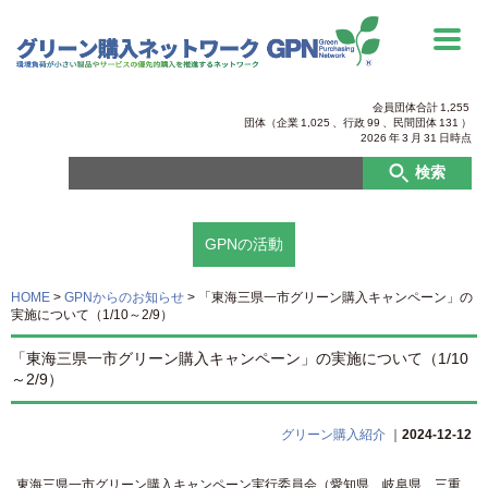
会員団体合計
1,255
団体（企業
1,025
、行政
99
、
民間団体
131
）
2026
年
3
月
31
日時点
検索
GPNの活動
HOME
>
GPNからのお知らせ
>
「東海三県一市グリーン購入キャンペーン」の
実施について（1/10～2/9）
「東海三県一市グリーン購入キャンペーン」の実施について（1/10
～2/9）
グリーン購入紹介
｜
2024-12-12
東海三県一市グリーン購入キャンペーン実行委員会（愛知県、岐阜県、三重