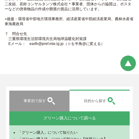
二友組、若鈴コンサルタンツ株式会社＊事業者、団体からの協賛は、ポスタ
ーなどの啓発物品の作成や懸賞の賞品に活用しています。
○後援：環境省中部地方環境事務所、経済産業省中部経済産業局、農林水産省
東海農政局
７ 問合せ先
三重県環境生活部環境共生局地球温暖化対策課
Eメール： earth@pref.mie.lg.jp（☆を半角@に変える）
事業別で探す
目的から探す
グリーン購入について調べる
「グリーン購入」について知りたい
「グリーン購入法」について知りたい【外部リンク】