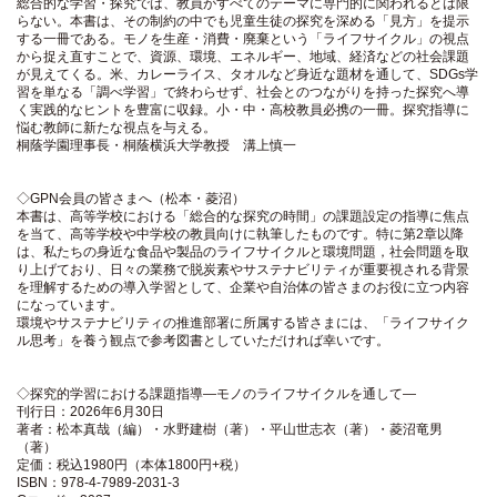
総合的な学習・探究では、教員がすべてのテーマに専門的に関われるとは限
らない。本書は、その制約の中でも児童生徒の探究を深める「見方」を提示
する一冊である。モノを生産・消費・廃棄という「ライフサイクル」の視点
から捉え直すことで、資源、環境、エネルギー、地域、経済などの社会課題
が見えてくる。米、カレーライス、タオルなど身近な題材を通して、SDGs学
習を単なる「調べ学習」で終わらせず、社会とのつながりを持った探究へ導
く実践的なヒントを豊富に収録。小・中・高校教員必携の一冊。探究指導に
悩む教師に新たな視点を与える。
桐蔭学園理事長・桐蔭横浜大学教授 溝上慎一
◇GPN会員の皆さまへ（松本・菱沼）
本書は、高等学校における「総合的な探究の時間」の課題設定の指導に焦点
を当て、高等学校や中学校の教員向けに執筆したものです。特に第2章以降
は、私たちの身近な食品や製品のライフサイクルと環境問題，社会問題を取
り上げており、日々の業務で脱炭素やサステナビリティが重要視される背景
を理解するための導入学習として、企業や自治体の皆さまのお役に立つ内容
になっています。
環境やサステナビリティの推進部署に所属する皆さまには、「ライフサイク
ル思考」を養う観点で参考図書としていただければ幸いです。
◇探究的学習における課題指導―モノのライフサイクルを通して―
刊行日：2026年6月30日
著者：松本真哉（編）・水野建樹（著）・平山世志衣（著）・菱沼竜男
（著）
定価：税込1980円（本体1800円+税）
ISBN：978-4-7989-2031-3