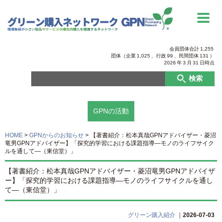
会員団体合計
1,255
団体（企業
1,025
、行政
99
、
民間団体
131
）
2026
年
3
月
31
日時点
検索
GPNの活動
HOME
>
GPNからのお知らせ
>
【著書紹介：松本真哉GPNアドバイザー・菱沼
竜男GPNアドバイザー】「探究的学習における課題指導―モノのライフサイク
ルを通して―（東信堂）」
【著書紹介：松本真哉GPNアドバイザー・菱沼竜男GPNアドバイザ
ー】「探究的学習における課題指導―モノのライフサイクルを通し
て―（東信堂）」
グリーン購入紹介
｜
2026-07-03