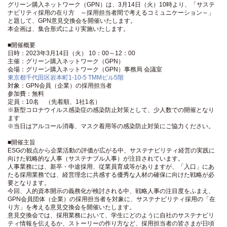
グリーン購入ネットワーク（GPN）は、3月14日（火）10時より、「サステ
ナビリティ採用の在り方 ～採用担当者間で考えるコミュニケーション～」
と題して、GPN意見交換会を開催いたします。
本企画は、集合形式により実施いたします。
■開催概要
日時：2023年3月14日（火） 10：00～12：00
主催：グリーン購入ネットワーク（GPN）
会場：グリーン購入ネットワーク（GPN）事務局 会議室
東京都千代田区岩本町1-10-5 TMMビル5階
対象：GPN会員（企業）の採用担当者
参加費：無料
定員：10名 （先着順、1社1名）
※新型コロナウイルス感染症の感染防止対策として、少人数での開催となり
ます
※当日はアルコール消毒、マスク着用等の感染防止対策にご協力ください。
■開催主旨
ESGの観点から企業活動の評価が広がる中、サステナビリティ経営の実践に
向けた戦略的な人事（サステナブル人事）が注目されています。
人事業務には、新卒・中途採用、従業員育成等がありますが、「入口」にあ
たる採用業務では、経営理念に共感する優秀な人材の確保に向けた戦略が必
要となります。
今回、人的資本開示の義務化が検討される中、戦略人事の注目度をふまえ、
GPN会員団体（企業）の採用担当者を対象に、サステナビリティ採用の「在
り方」を考える意見交換会を開催いたします。
意見交換会では、採用業務において、学生にどのように自社のサステナビリ
ティ情報を伝えるか、ストーリーの作り方など、採用担当者の皆さまが日頃