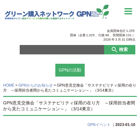
会員団体合計
1,255
団体（企業
1,025
、行政
99
、
民間団体
131
）
2026
年
3
月
31
日時点
検索
GPNの活動
HOME
>
GPNからのお知らせ
>
GPN意見交換会「サステナビリティ採用の在り
方 ～採用担当者間から見たコミュニケーション～」（3/14東京）
GPN意見交換会「サステナビリティ採用の在り方 ～採用担当者間
から見たコミュニケーション～」（3/14東京）
GPNイベント
｜
2023-01-10