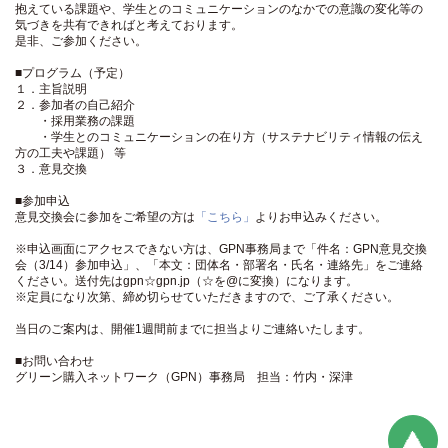
抱えている課題や、学生とのコミュニケーションのなかでの意識の変化等の
気づきを共有できればと考えております。
是非、ご参加ください。
■プログラム（予定）
１．主旨説明
２．参加者の自己紹介
・採用業務の課題
・学生とのコミュニケーションの在り方（サステナビリティ情報の伝え
方の工夫や課題） 等
３．意見交換
■参加申込
意見交換会に参加をご希望の方は
「こちら」
よりお申込みください。
※申込画面にアクセスできない方は、GPN事務局まで「件名：GPN意見交換
会（3/14）参加申込」、「本文：団体名・部署名・氏名・連絡先」をご連絡
ください。送付先はgpn☆gpn.jp（☆を@に変換）になります。
※定員になり次第、締め切らせていただきますので、ご了承ください。
当日のご案内は、開催1週間前までに担当よりご連絡いたします。
■お問い合わせ
グリーン購入ネットワーク（GPN）事務局 担当：竹内・深津