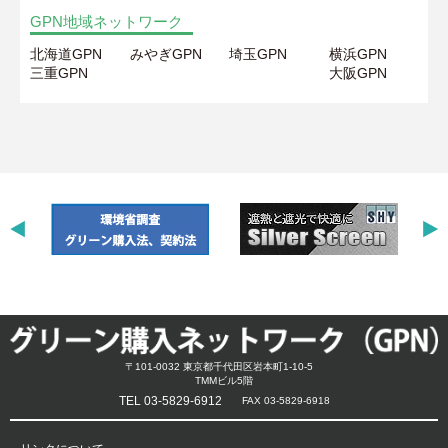
GPN地域ネットワーク
北海道GPN
みやぎGPN
埼玉GPN
横浜GPN
三重GPN
大阪GPN
〒101-0032 東京都千代田区岩本町1-10-5
TMMビル5階
TEL 03-5829-6912
FAX 03-5829-6918