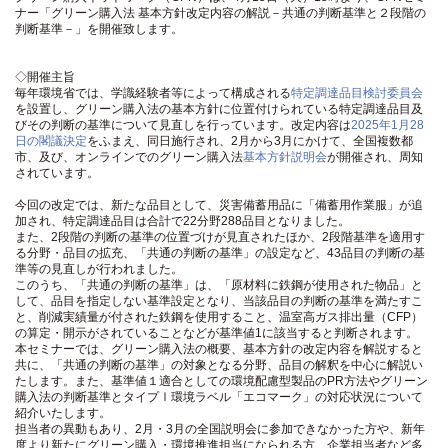
ナー「グリーン購入法 基本方針改定内容の解説－共通の判断基準と２段階の
判断基準－」を開催致します。
◇開催主旨
毎年環境省では、学識経験者等によって構成される
特定調達品目検討委員会
を設置し、グリーン購入法の基本方針に位置付けられている特定調達品目及
びその判断の基準について見直しを行っています。改定内容は
2025年1月28
日の閣議決定
をふまえ、同日施行され、2月から3月にかけて、全国複数都
市、及び、オンラインでのグリーン購入法
基本方針説明会
が開催され、周知
されています。
今回の改定では、新たな品目として、災害備蓄用品に「備蓄用作業服」が追
加され、特定調達品目は合計で22分野288品目となりました。
また、2段階の判断の基準の位置づけが見直されたほか、2段階基準を適用す
る分野・品目の拡充、「共通の判断の基準」の設定など、43品目の判断の基
準等の見直しが行われました。
このうち、「共通の判断の基準」は、「原材料に鉄鋼が使用された物品」と
して、品目を指定しない基準設定となり、当該品目の判断の基準を満たすこ
と、削減実績量が付された鉄鋼を使用すること、温室高ガス排出量（CFP）
の算定・開示がされていることなどが基準値1に該当すると判断されます。
本セミナーでは、グリーン購入法の概要、基本方針の改定内容を解説すると
共に、「共通の判断の基準」の対象となる分野、品目の解釈を中心に解説い
たします。また、基準値１適合としての環境配慮型製品のPR方法やグリーン
購入法の判断基準とタイプⅠ環境ラベル「エコマーク」の対応状況について
紹介いたします。
担当者の異動もあり、2月・3月の全国説明会に参加できなかった方や、新年
度より新たにグリーン購入・環境推進担当になられる方、企業担当者など多