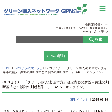
会員団体合計
1,255
団体（企業
1,025
、行政
99
、
民間団体
131
）
2026
年
3
月
31
日時点
検索
GPNの活動
HOME
>
GPNからのお知らせ
>
GPNセミナー「グリーン購入法 基本方針改定
内容の解説－共通の判断基準と２段階の判断基準－」（4/15・オンライン）
GPNセミナー「グリーン購入法 基本方針改定内容の解説－共通の判
断基準と２段階の判断基準－」（4/15・オンライン）
GPNイベント
｜
2025-03-19
グリーン購入ネットワーク（GPN）は、4月15日（火）15時より、GPNセミ