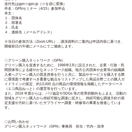
送付先はgpn☆gpn.jp（☆を@に変換）
件名：GPNセミナー（4/15）参加申込
本文：
１．団体名
２．部署名
３．氏名
４．連絡先（メールアドレス）
※当日の参加方法（Zoom URL）、講演資料のご案内は申請内容に基づき、
開催前日の午後にメールにてご連絡します。
◇グリーン購入ネットワーク（GPN）
グリーン購入を促進するために、1996年2月に設立された、企業・行政・民
間団体等による緩やかなネットワーク組織。地方公共団体や企業等の組織購
入者へグリーン購入の普及啓発を行うと共に、製品やサービスを購入する際
に環境面で考慮すべき重要な観点をリストアップした商品分野ごとの購入ガ
イドラインの策定、約13,000 点の商品の環境情報を掲載したデータベース
（エコ商品ねっと）の運営等を行っています。
また、2018 年度からは、パリ協定やSDGs 等の世界的動向をふまえ、活動の
領域をグリーン購入から持続可能な調達に拡大し、持続可能な調達方針の策
定支援や方針に基づいたサプライヤー調査・研修等の事業を推進していま
す。
◇お問い合わせ
グリーン購入ネットワーク（GPN）事務局 担当：竹内・深津