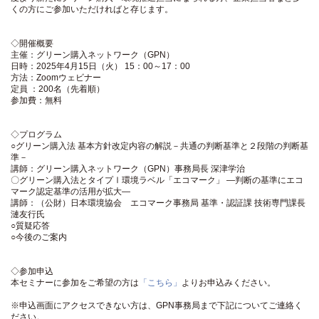
くの方にご参加いただければと存じます。
◇開催概要
主催：グリーン購入ネットワーク（GPN）
日時：2025年4月15日（火） 15：00～17：00
方法：Zoomウェビナー
定員 ：200名（先着順）
参加費：無料
◇プログラム
○グリーン購入法 基本方針改定内容の解説－共通の判断基準と２段階の判断基
準－
講師：グリーン購入ネットワーク（GPN）事務局長 深津学治
〇グリーン購入法とタイプⅠ環境ラベル「エコマーク」 ―判断の基準にエコ
マーク認定基準の活用が拡大―
講師：（公財）日本環境協会 エコマーク事務局 基準・認証課 技術専門課長
漣友行氏
○質疑応答
○今後のご案内
◇参加申込
本セミナーに参加をご希望の方は
「こちら」
よりお申込みください。
※申込画面にアクセスできない方は、GPN事務局まで下記についてご連絡く
ださい。