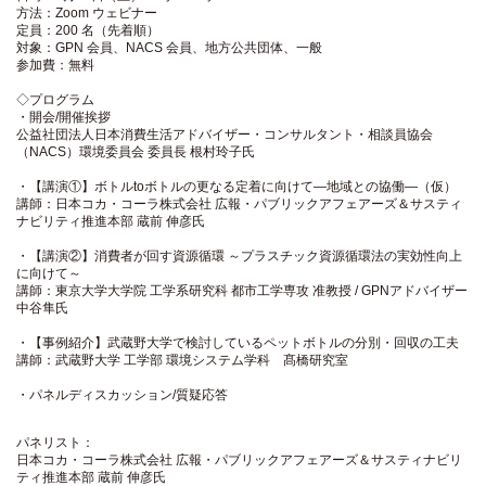
方法：Zoom ウェビナー
定員：200 名（先着順）
対象：GPN 会員、NACS 会員、地方公共団体、一般
参加費：無料
◇プログラム
・開会/開催挨拶
公益社団法人日本消費生活アドバイザー・コンサルタント・相談員協会
（NACS）環境委員会 委員長 根村玲子氏
・【講演①】ボトルtoボトルの更なる定着に向けて―地域との協働―（仮）
講師：日本コカ・コーラ株式会社 広報・パブリックアフェアーズ＆サスティ
ナビリティ推進本部 蔵前 伸彦氏
・【講演②】消費者が回す資源循環 ～プラスチック資源循環法の実効性向上
に向けて～
講師：東京大学大学院 工学系研究科 都市工学専攻 准教授 / GPNアドバイザー
中谷隼氏
・【事例紹介】武蔵野大学で検討しているペットボトルの分別・回収の工夫
講師：武蔵野大学 工学部 環境システム学科 髙橋研究室
・パネルディスカッション/質疑応答
パネリスト：
日本コカ・コーラ株式会社 広報・パブリックアフェアーズ＆サスティナビリ
ティ推進本部 蔵前 伸彦氏