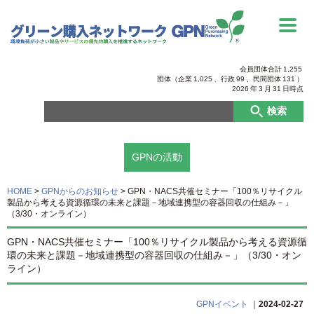
会員団体合計
1,255
団体（企業
1,025
、行政
99
、
民間団体
131
）
2026
年
3
月
31
日時点
検索
GPNの活動
HOME
>
GPNからのお知らせ
>
GPN・NACS共催セミナー「100％リサイクル
製品から考える資源循環の未来と課題－地域連携型の容器回収の仕組み－」
（3/30・オンライン）
GPN・NACS共催セミナー「100％リサイクル製品から考える資源循
環の未来と課題－地域連携型の容器回収の仕組み－」（3/30・オン
ライン）
GPNイベント
｜
2024-02-27