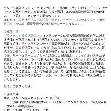
グリーン購入ネットワーク（GPN）は、3月30日（土）13時より「100％リサ
イクル製品から考える資源循環の未来と課題－地域連携型の容器回収の仕組
み－」と題して、セミナーを開催致します。
本企画は、
公益社団法人日本消費生活アドバイザー・コンサルタント・相談
員協会（NACS）
環境委員会との共催セミナーになります。
◇開催主旨
プラスチック資源循環促進法
（プラスチックに係る資源循環の促進等に関す
る法律）が施行されて2年が経過するなか、プラスチック使用製品の設計から
廃棄物処理、ライフサイクル全体で資源循環の取り組みをどのように促進さ
せるか、業界団体等を中心に検討が進められています。そのような中で、資
源循環の実現には、いかに回収量を確保するかが重要です。
今回、サーキュラーエコノミーが話題になる以前よりリサイクルシステムが
確立し、ボトル to ボトルの取り組みが進められている"ペットボトル"に焦点
をあて、容器回収に向けた個社の取り組みから、地域や関連事業者と連携し
た取り組み、消費者への参加を促す取り組み等、再資源化に向けた回収の仕
組みについて整理し、ほかの商品群において、消費者はどのように資源循環
に寄与することができるのか、ボトル o ボトルの取り組みより考える機会と
いたします。
是非、ご参加ください。
◇開催概要
共催：グリーン購入ネットワーク（GPN）
公益社団法人日本消費生活アドバイザー・コンサルタント・相談員協会
（NACS）環境委員会
日時：3月30日（土）13時～15時