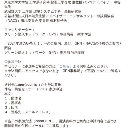
東京大学大学院 工学系研究科 都市工学専攻 准教授 / GPNアドバイザー 中谷
隼氏
武蔵野大学 工学部 環境システム学科 髙橋研究室
公益社団法人日本消費生活アドバイザー・コンサルタント・相談員協会
（NACS）環境委員会 委員長 根村玲子氏
ファシリテーター：
グリーン購入ネットワーク（GPN）事務局長 深津 学治
・2024年度のGPNセミナーのご案内、及び、GPN・NACSの今後のご案内 /
閉会
グリーン購入ネットワーク（GPN）事務局 竹内孝曜
◇参加申込
本セミナーに参加をご希望の方は
「こちら」
よりお申込みください。
※申込画面にアクセスできない方は、GPN事務局まで下記についてご連絡く
ださい。
送付先はgpn☆gpn.jp（☆を@に変換）
件名：共催セミナー（3/30）参加申込
本文：
１．団体名
２．部署名
３．氏名
４．連絡先（メールアドレス）
※当日の参加方法（Zoom URL）、講演資料のご案内は申請内容に基づき、
開催前日の午後にメールにてご連絡します。