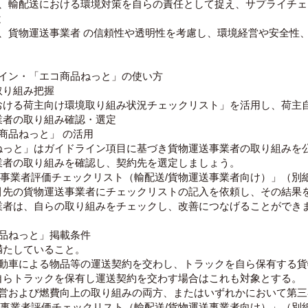
は、輸配送における環境対策を自らの責任として捉え、サプライチ
と
は、貨物運送事業者 の信頼性や透明性を考慮し、環境経営や安全性
ライン・「エコ商品ねっと」の使い方
取り組み把握
おける荷主向け環境取り組み状況チェックリスト」を活用し、荷主
業者の取り組み確認・選定
商品ねっと」 の活用
ねっと」はガイドライン項目に基づき貨物運送事業者の取り組みを
業者の取り組みを確認し、契約先を選定しましょう。
N事業者評価チェックリスト（輸配送/貨物運送事業者向け）」（別
引先の貨物運送事業者にチェックリストの記入を依頼し、その結果
業者は、自らの取り組みをチェックし、改善につなげることができ
商品ねっと」掲載条件
満たしていること。
自動車による物品等の運送契約を交わし、トラックを自ら保有する
自らトラックを保有し運送契約を交わす場合はこれも対象とする。
経営および燃費向上の取り組みの両方、またはいずれかにおいて第
N事業者評価チェックリスト（輸配送/貨物運送事業者向け）」（別