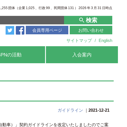
1,255
団体（企業
1,025
、行政
99
、
民間団体
131
）
2026
年
3
月
31
日時点
検索
会員専用ページ
お問い合わせ
サイトマップ
/
English
GPNの活動
入会案内
ガイドライン
｜
2021-12-21
貨物自動車）」契約ガイドラインを改定いたしましたのでご案