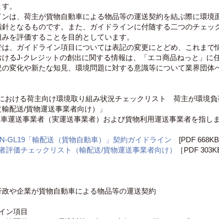
ます。
インは、荷主が貨物自動車による物品等の運送契約を結ぶ際に環境
指針となるものです。また、ガイドラインに付随する二つのチェックリ
組みを評価することを目的としています。
では、ガイドライン項目については表記の変更にとどめ、これまで
おけるJ-クレジットの創出に関する情報は、「エコ商品ねっと」に
況の変化や新たな知見、環境問題に対する意識等について業界団体
送における荷主向け環境取り組み状況チェックリスト 荷主が環境負
（輸配送/貨物運送事業者向け）」
自動車運送事業者（実運送事業者）および貨物利用運送事業者を指し
PN-GL19「輸配送（貨物自動車）」契約ガイドライン
[PDF 668KB
業者評価チェックリスト（輸配送/貨物運送事業者向け）
［PDF 303
行政や企業が貨物自動車による物品等の運送契約
イン項目