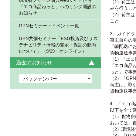
環境省グリーン購入Webサイトから
（1）荷主
「エコ商品ねっと」へのリンク開設の
みを行うこ
お知らせ
（2）荷主
こと
GPNセミナー・イベント一覧
3．ガイド
GPN共催セミナー「ESG投資及びサス
荷主自らの
テナビリティ情報の開示・保証の動向
「輸配送に
について」（9/29・オンライン）
貨物運送事
（1）「エコ
過去のお知らせ
「エコ商品
っと」で事
（2）「GP
荷主は、取
貨物運送事
4．「エコ
以下を全て
（1）貨物
おいては、
（2）環境
（3）「GP