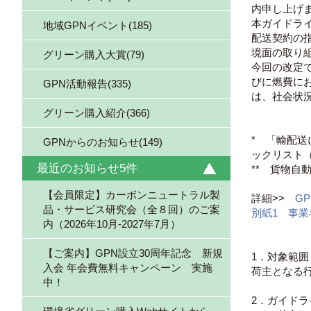
内申し上げ
本ガイドラ
地域GPNイベント(185)
配送契約の
境面の取り
グリーン購入大賞(79)
今回の改定
びに燃費に
GPN活動報告(335)
は、社会状
グリーン購入紹介(366)
* 「輸配
GPNからのお知らせ(149)
ックリスト
最近のお知らせ5件
** 貨物
【会員限定】カーボンニュートラル製
詳細>>
G
品・サービス研究会（全８回）のご案
別紙1 事
内（2026年10月-2027年7月）
【ご案内】GPN設立30周年記念 新規
1．対象範囲
入会 年会費無料キャンペーン 実施
荷主となる
中！
2．ガイドラ