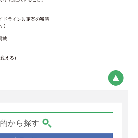
ガイドライン改定案の審議
り）
掲載
角＠に変える）
的から探す