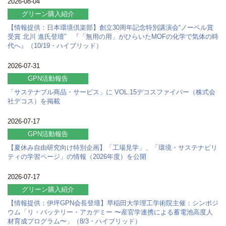
2026-08-04
グリーン購入紹介
【情報提供：日本環境倶楽部】創立30周年記念特別講演会“ノーベル賞
受賞 北川 進氏登壇” 『「無用の用」がひらいたMOFの化学で気体の時
代へ』（10/19・ハイブリッド）
2026-07-31
GPN活動報告
「サステナブル商品・サービス」に VOL.15デコスファイバー（株式会
社デコス）を掲載
2026-07-17
GPN活動報告
【夏休み自由研究向け特別企画】「工場見学」、「環境・サステナビリ
ティの学習ページ」の情報（2026年度）を公開
2026-07-17
グリーン購入紹介
【情報提供：伊坪GPN会長登壇】早稲田大学理工学術院主催：シンポジ
ウム「リ・バッテリー・アカデミー 〜産官学連携による蓄電池高度人
材育成プログラム〜」（8/3・ハイブリッド）