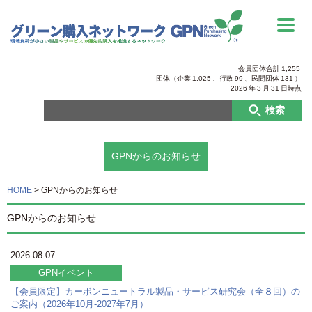
会員団体合計
1,255
団体（企業
1,025
、行政
99
、
民間団体
131
）
2026
年
3
月
31
日時点
検索
GPNからのお知らせ
HOME
>
GPNからのお知らせ
GPNからのお知らせ
2026-08-07
GPNイベント
【会員限定】カーボンニュートラル製品・サービス研究会（全８回）の
ご案内（2026年10月-2027年7月）