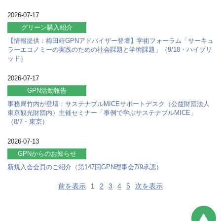
2026-07-17
グリーン購入紹介
【情報提供：梅田靖GPNアドバイザー登壇】学術フォーラム「サーキュ
ラーエコノミーの実践のための社会課題と学術課題」（9/18・ハイブリ
ッド）
2026-07-17
GPN活動報告
事務局竹内が登壇：サステナブルMICEサポートデスク（公益財団法人
東京観光財団内）主催セミナー「事例で学ぶサステナブルMICE」
（8/7・東京）
2026-07-13
GPNからのお知らせ
新規入会会員のご紹介（第147回GPN理事会7/9承認）
前を表示
1
2
3
4
5
次を表示