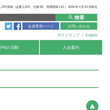
1,255
団体（企業
1,025
、行政
99
、
民間団体
131
）
2026
年
3
月
31
日時点
検索
会員専用ページ
お問い合わせ
サイトマップ
/
English
GPNの活動
入会案内