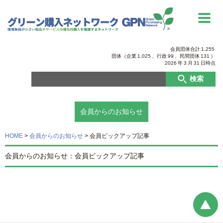
会員団体合計
1,255
団体（企業
1,025
、行政
99
、
民間団体
131
）
2026
年
3
月
31
日時点
検索
会員からのお知らせ
HOME
>
会員からのお知らせ
>
会員ピックアップ記事
会員からのお知らせ：会員ピックアップ記事