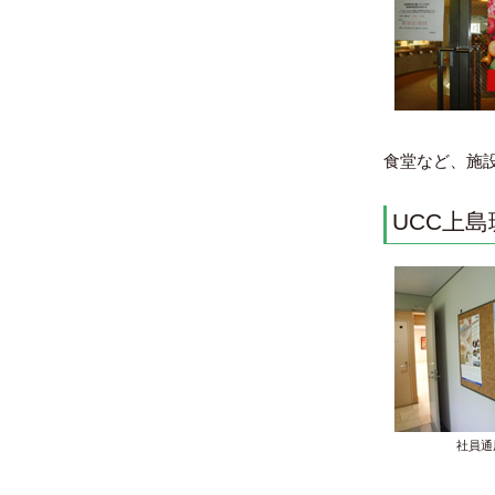
食堂など、施
UCC上
社員通