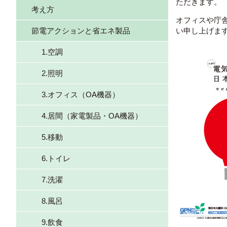
ただきます。
考え方
オフィスや庁
節電アクションと省エネ製品
い申し上げま
1.空調
2.照明
3.オフィス（OA機器）
4.居間（家電製品・OA機器）
5.移動
6.トイレ
7.洗濯
8.風呂
9.飲食