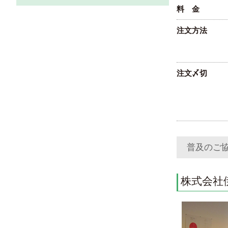
料 金
注文方法
注文〆切
普及のご
株式会社