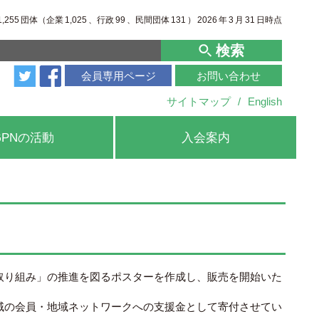
1,255
団体（企業
1,025
、行政
99
、
民間団体
131
）
2026
年
3
月
31
日時点
検索
会員専用ページ
お問い合わせ
サイトマップ
/
English
GPNの活動
入会案内
取り組み」の推進を図るポスターを作成し、販売を開始いた
域の会員・地域ネットワークへの支援金として寄付させてい