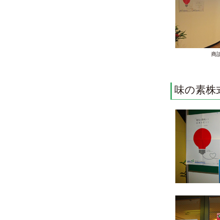
商
味の素株