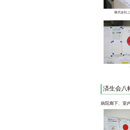
株式会社ニ
済生会八
病院廊下、室