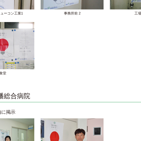
ューコン工業1
事務所前 2
工
食堂
幡総合病院
内に掲示