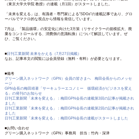
（東京大学大学院 教授）の連載（月1回）がスタートしました。
「未来を変える」は、有識者・専門家による”SDGs”の連載記事であり、グロ
ーバルでマクロ的な視点から情報を発信しています。
7月は、「製品循環」の安定化に向けた3方策（リサイクラーの規模拡大、廃
棄をコントロールする、消費側の意識転換）について解説しています。ぜ
ひ、ご覧ください。
■
日刊工業新聞 未来をかえる（7月27日掲載）
なお、記事本文の閲覧には会員登録（無料・有料）が必要となります。
■備考
グリーン購入ネットワーク（GPN）会員の皆さまへ 梅田会長からのメッセ
ージ
GPN会長の梅田靖著「サーキュラーエコノミー 循環経済がビジネスを変え
る」の発刊のお知らせ
日刊工業新聞「未来を変える」：梅田GPN会長の連載第3回の記事が掲載され
ました
日刊工業新聞「未来を変える」：梅田GPN会長の連載第2回の記事が掲載され
ました
日刊工業新聞「未来を変える」：梅田GPN会長の連載がスタートしました
■お問い合わせ
グリーン購入ネットワーク（GPN）事務局 担当：竹内・深津