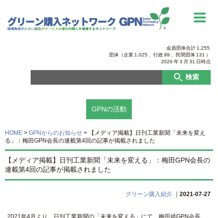
会員団体合計
1,255
団体（企業
1,025
、行政
99
、
民間団体
131
）
2026
年
3
月
31
日時点
検索
GPNの活動
HOME
>
GPNからのお知らせ
>
【メディア掲載】日刊工業新聞「未来を変え
る」：梅田GPN会長の連載第4回の記事が掲載されました
【メディア掲載】日刊工業新聞「未来を変える」：梅田GPN会長の
連載第4回の記事が掲載されました
グリーン購入紹介
｜
2021-07-27
2021年4月より、日刊工業新聞の「未来を変える」にて、梅田靖GPN会長