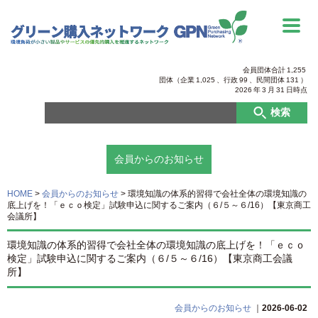
会員団体合計
1,255
団体（企業
1,025
、行政
99
、
民間団体
131
）
2026
年
3
月
31
日時点
検索
会員からのお知らせ
HOME
>
会員からのお知らせ
>
環境知識の体系的習得で会社全体の環境知識の
底上げを！「ｅｃｏ検定」試験申込に関するご案内（６/５～６/16）【東京商工
会議所】
環境知識の体系的習得で会社全体の環境知識の底上げを！「ｅｃｏ
検定」試験申込に関するご案内（６/５～６/16）【東京商工会議
所】
会員からのお知らせ
｜
2026-06-02