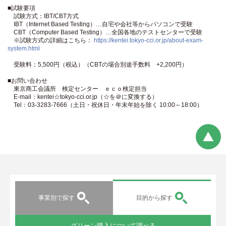
■試験要項
試験方式：IBT/CBT方式
IBT（Internet Based Testing）…自宅や会社等からパソコンで受験
CBT（Computer Based Testing）…全国各地のテストセンターで受験
※試験方式の詳細はこちら：
https://kentei.tokyo-cci.or.jp/about-exam-
system.html
受験料：5,500円（税込）（CBTの場合別途手数料 +2,200円）
■お問い合わせ
東京商工会議所 検定センター ｅｃｏ検定担当
E-mail：kentei☆tokyo-cci.or.jp（☆を＠に変換する）
Tel：03-3283-7666（土日・祝休日・年末年始を除く 10:00～18:00）
事業別で探す
目的から探す
グリーン購入について調べる