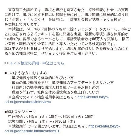
東京商工会議所では、環境と経済を両立させた「持続可能な社会」の実現
に向けて、環境に関する幅広い知識を身に付け、環境問題に積極的に取り組
む「企業」・「人づくり」を目的に、「環境社会検定試験（ｅｃｏ検定）」
を実施しております。
本試験は、SDGsの17目標のうち16（除くジェンダー）をカバーし、2年ご
とに改訂される公式テキストを基に問題を出題。最新の環境知識を体系的か
つ網羅的に習得できるツールとして、累計受験者数は66万人を突破し、幅広
い業種・職種の方や企業に活用・導入いただいている検定試験です。
試験申込が６月５日より開始します。環境配慮の取り組みを確かなものにす
るための知識習得に、ぜひｅｃｏ検定をご活用ください。
>>
ｅｃｏ検定の詳細・申込はこちら
■このような方におすすめ
・環境知識を幅広く体系的に学びたい方
・最新の環境動向を学び、環境知識のアップデートを図りたい方
・社員向けの効率的な環境人材育成ツールをお探しの方
・職種を問わず、社内全体の環境意識を底上げしたい方
※企業でのｅｃｏ検定活用事例はこちら：
https://kentei.tokyo-
cci.or.jp/eco/about/interview/
■試験スケジュール
申込開始：6月5日（金）10時～6月16日（火）18時
試験期間：7月9日（木）～7月30日（木）
※試験期間は年２回ございます。詳細はこちら：
https://kentei.tokyo-
cci.or.jp/schedule.html#content01