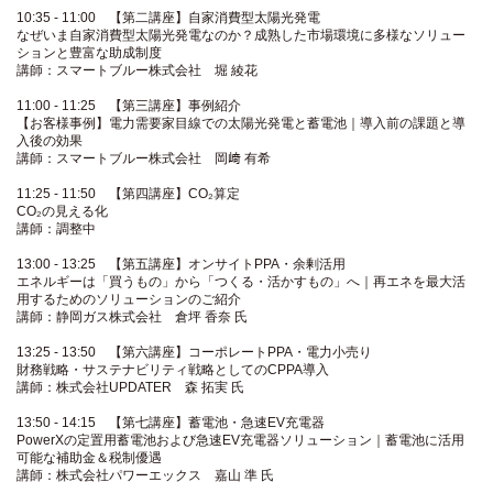
10:35 - 11:00 【第二講座】自家消費型太陽光発電
なぜいま自家消費型太陽光発電なのか？成熟した市場環境に多様なソリュー
ションと豊富な助成制度
講師：スマートブルー株式会社 堀 綾花
11:00 - 11:25 【第三講座】事例紹介
【お客様事例】電力需要家目線での太陽光発電と蓄電池｜導入前の課題と導
入後の効果
講師：スマートブルー株式会社 岡﨑 有希
11:25 - 11:50 【第四講座】CO₂算定
CO₂の見える化
講師：調整中
13:00 - 13:25 【第五講座】オンサイトPPA・余剰活用
エネルギーは「買うもの」から「つくる・活かすもの」へ｜再エネを最大活
用するためのソリューションのご紹介
講師：静岡ガス株式会社 倉坪 香奈 氏
13:25 - 13:50 【第六講座】コーポレートPPA・電力小売り
財務戦略・サステナビリティ戦略としてのCPPA導入
講師：株式会社UPDATER 森 拓実 氏
13:50 - 14:15 【第七講座】蓄電池・急速EV充電器
PowerXの定置用蓄電池および急速EV充電器ソリューション｜蓄電池に活用
可能な補助金＆税制優遇
講師：株式会社パワーエックス 嘉山 準 氏