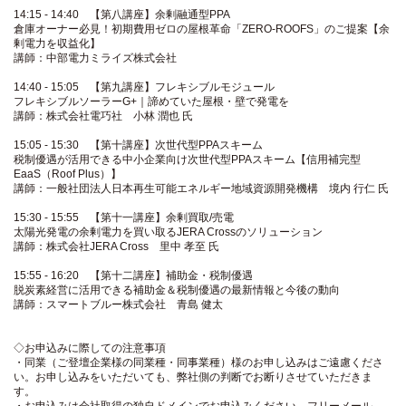
14:15 - 14:40 【第八講座】余剰融通型PPA
倉庫オーナー必見！初期費用ゼロの屋根革命「ZERO-ROOFS」のご提案【余
剰電力を収益化】
講師：中部電力ミライズ株式会社
14:40 - 15:05 【第九講座】フレキシブルモジュール
フレキシブルソーラーG+｜諦めていた屋根・壁で発電を
講師：株式会社電巧社 小林 潤也 氏
15:05 - 15:30 【第十講座】次世代型PPAスキーム
税制優遇が活用できる中小企業向け次世代型PPAスキーム【信用補完型
EaaS（Roof Plus）】
講師：一般社団法人日本再生可能エネルギー地域資源開発機構 境内 行仁 氏
15:30 - 15:55 【第十一講座】余剰買取/売電
太陽光発電の余剰電力を買い取るJERA Crossのソリューション
講師：株式会社JERA Cross 里中 孝至 氏
15:55 - 16:20 【第十二講座】補助金・税制優遇
脱炭素経営に活用できる補助金＆税制優遇の最新情報と今後の動向
講師：スマートブルー株式会社 青島 健太
◇お申込みに際しての注意事項
・同業（ご登壇企業様の同業種・同事業種）様のお申し込みはご遠慮くださ
い。お申し込みをいただいても、弊社側の判断でお断りさせていただきま
す。
・お申込みは会社取得の独自ドメインでお申込みください。フリーメール、