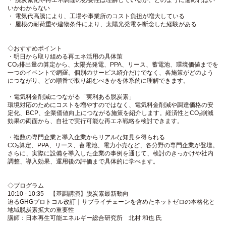
いかわからない
・ 電気代高騰により、工場や事業所のコスト負担が増大している
・ 屋根の耐荷重や建物条件により、太陽光発電を断念した経験がある
◇おすすめポイント
・明日から取り組める再エネ活用の具体策
CO₂排出量の算定から、太陽光発電、PPA、リース、蓄電池、環境価値までを
一つのイベントで網羅。個別のサービス紹介だけでなく、各施策がどのよう
につながり、どの順番で取り組むべきかを体系的に理解できます。
・電気料金削減につながる「実利ある脱炭素」
環境対応のためにコストを増やすのではなく、電気料金削減や調達価格の安
定化、BCP、企業価値向上につながる施策を紹介します。経済性とCO₂削減
効果の両面から、自社で実行可能な再エネ戦略を検討できます。
・複数の専門企業と導入企業からリアルな知見を得られる
CO₂算定、PPA、リース、蓄電池、電力小売など、各分野の専門企業が登壇。
さらに、実際に設備を導入した企業の事例を通じて、検討のきっかけや社内
調整、導入効果、運用後の評価まで具体的に学べます。
◇プログラム
10:10 - 10:35 【基調講演】脱炭素最新動向
迫るGHGプロトコル改訂｜サプライチェーンを含めたネットゼロの本格化と
地域脱炭素拡大の重要性
講師：日本再生可能エネルギー総合研究所 北村 和也 氏