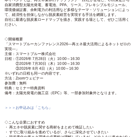
自家消費型太陽光発電、蓄電池、PPA、リース、フレキシブルモジュール、
環境価値証書、余剰電力の利活用など多様なテーマ・ソリューションによっ
て、経済性を担保しながら脱炭素経営を実現する手法を網羅します。
自社に最適な脱炭素ロードマップを描き、実践する場として、ぜひご活用く
ださい。
◇開催概要
「スマートブルーカンファレンス2026―再エネ最大活用によるネットゼロの
実現―」
主催：スマートブルー株式会社
日程：①2026年 7月28日（火）10:00～16:30
②2026年 7月30日（木）10:00～16:30
③2026年 8月 4日（火）10:00～16:30
※いずれの日程も同一の内容です。
方法：Zoomウェビナー
参加費：無料
特典：セミナー特典資料
備考：太陽光発電の施工店（EPC）等、一部参加対象外となります。
＞＞＞お申込みは「こちら」
◇こんな企業におすすめ
・ 再エネや脱炭素に関する商材をまとめて検証したい
・ すでに取り組みを進めているが、さらに深化させていきたい
・ 脱炭素化や再エネ調達の必要性は理解しているが、どのように進めればい