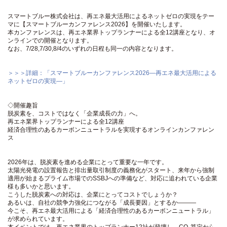
スマートブルー株式会社は、再エネ最大活用によるネットゼロの実現をテー
マに【スマートブルーカンファレンス2026】を開催いたします。
本カンファレンスは、再エネ業界トップランナーによる全12講座となり、オ
ンラインでの開催となります。
なお、7/28,7/30,8/4のいずれの日程も同一の内容となります。
＞＞＞詳細：「スマートブルーカンファレンス2026―再エネ最大活用による
ネットゼロの実現―」
◇開催趣旨
脱炭素を、コストではなく「企業成長の力」へ。
再エネ業界トップランナーによる全12講座
経済合理性のあるカーボンニュートラルを実現するオンラインカンファレン
ス
2026年は、脱炭素を進める企業にとって重要な一年です。
太陽光発電の設置報告と排出量取引制度の義務化がスタート、来年から強制
適用が始まるプライム市場でのSSBJへの準備など、対応に追われている企業
様も多いかと思います。
こうした脱炭素への対応は、企業にとってコストでしょうか？
あるいは、自社の競争力強化につながる「成長要因」とするか―――
今こそ、再エネ最大活用による「経済合理性のあるカーボンニュートラル」
が求められています。
本イベントでは、再エネ業界のトップランナー12社が登壇し、CO₂算定から