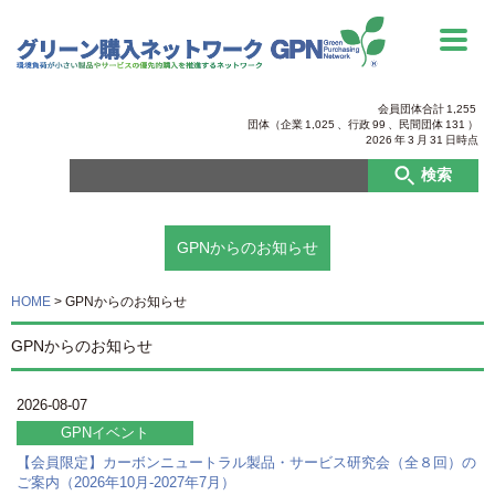
会員団体合計
1,255
団体（企業
1,025
、行政
99
、
民間団体
131
）
2026
年
3
月
31
日時点
検索
GPNからのお知らせ
HOME
>
GPNからのお知らせ
GPNからのお知らせ
2026-08-07
GPNイベント
【会員限定】カーボンニュートラル製品・サービス研究会（全８回）の
ご案内（2026年10月-2027年7月）