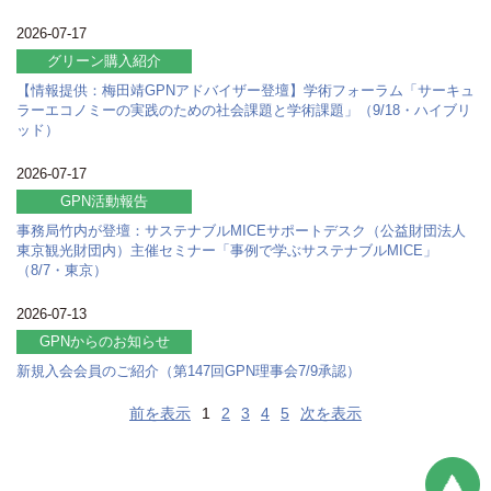
2026-07-17
グリーン購入紹介
【情報提供：梅田靖GPNアドバイザー登壇】学術フォーラム「サーキュ
ラーエコノミーの実践のための社会課題と学術課題」（9/18・ハイブリ
ッド）
2026-07-17
GPN活動報告
事務局竹内が登壇：サステナブルMICEサポートデスク（公益財団法人
東京観光財団内）主催セミナー「事例で学ぶサステナブルMICE」
（8/7・東京）
2026-07-13
GPNからのお知らせ
新規入会会員のご紹介（第147回GPN理事会7/9承認）
前を表示
1
2
3
4
5
次を表示