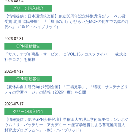
2026-08-04
グリーン購入紹介
【情報提供：日本環境倶楽部】創立30周年記念特別講演会“ノーベル賞
受賞 北川 進氏登壇” 『「無用の用」がひらいたMOFの化学で気体の時
代へ』（10/19・ハイブリッド）
2026-07-31
GPN活動報告
「サステナブル商品・サービス」に VOL.15デコスファイバー（株式会
社デコス）を掲載
2026-07-17
GPN活動報告
【夏休み自由研究向け特別企画】「工場見学」、「環境・サステナビリ
ティの学習ページ」の情報（2026年度）を公開
2026-07-17
グリーン購入紹介
【情報提供：伊坪GPN会長登壇】早稲田大学理工学術院主催：シンポジ
ウム「リ・バッテリー・アカデミー 〜産官学連携による蓄電池高度人
材育成プログラム〜」（8/3・ハイブリッド）