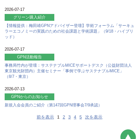
2026-07-17
グリーン購入紹介
【情報提供：梅田靖GPNアドバイザー登壇】学術フォーラム「サーキュ
ラーエコノミーの実践のための社会課題と学術課題」（9/18・ハイブリ
ッド）
2026-07-17
GPN活動報告
事務局竹内が登壇：サステナブルMICEサポートデスク（公益財団法人
東京観光財団内）主催セミナー「事例で学ぶサステナブルMICE」
（8/7・東京）
2026-07-13
GPNからのお知らせ
新規入会会員のご紹介（第147回GPN理事会7/9承認）
前を表示
1
2
3
4
5
次を表示