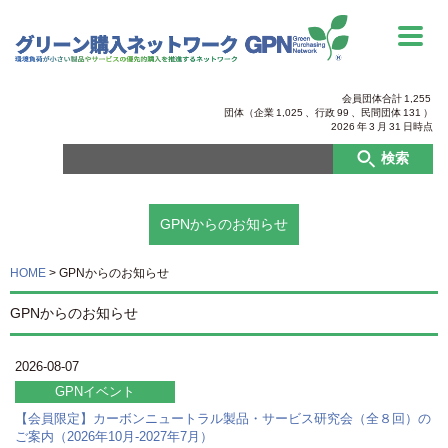
会員団体合計
1,255
団体（企業
1,025
、行政
99
、
民間団体
131
）
2026
年
3
月
31
日時点
検索
GPNからのお知らせ
HOME
>
GPNからのお知らせ
GPNからのお知らせ
2026-08-07
GPNイベント
【会員限定】カーボンニュートラル製品・サービス研究会（全８回）の
ご案内（2026年10月-2027年7月）