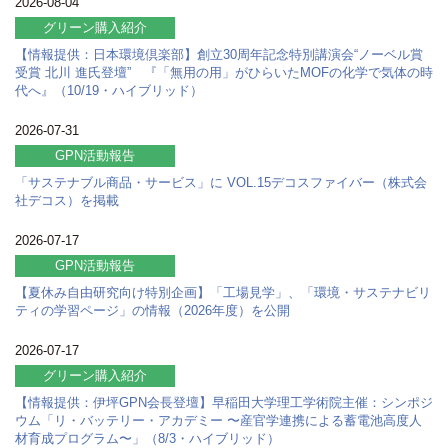
2026-08-04
グリーン購入紹介
【情報提供：日本環境倶楽部】創立30周年記念特別講演会“ノーベル賞
受賞 北川 進氏登壇” 『「無用の用」がひらいたMOFの化学で気体の時
代へ』（10/19・ハイブリッド）
2026-07-31
GPN活動報告
「サステナブル商品・サービス」に VOL.15デコスファイバー（株式会
社デコス）を掲載
2026-07-17
GPN活動報告
【夏休み自由研究向け特別企画】「工場見学」、「環境・サステナビリ
ティの学習ページ」の情報（2026年度）を公開
2026-07-17
グリーン購入紹介
【情報提供：伊坪GPN会長登壇】早稲田大学理工学術院主催：シンポジ
ウム「リ・バッテリー・アカデミー 〜産官学連携による蓄電池高度人
材育成プログラム〜」（8/3・ハイブリッド）