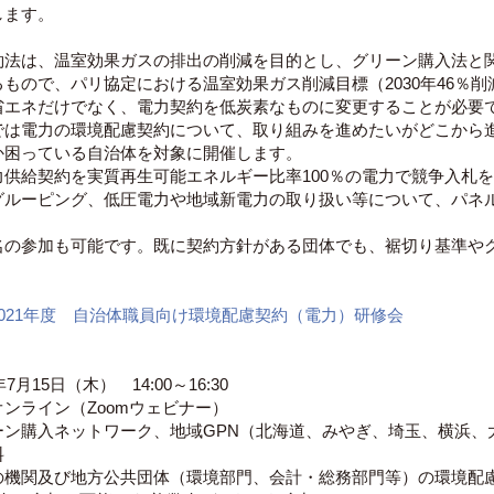
します。
約法は、温室効果ガスの排出の削減を目的とし、グリーン購入法と
もので、パリ協定における温室効果ガス削減目標（2030年46％削
省エネだけでなく、電力契約を低炭素なものに変更することが必要
では電力の環境配慮契約について、取り組みを進めたいがどこから
か困っている自治体を対象に開催します。
力供給契約を実質再生可能エネルギー比率100％の電力で競争入札
グルーピング、低圧電力や地域新電力の取り扱い等について、パネ
名の参加も可能です。既に契約方針がある団体でも、裾切り基準や
2021年度 自治体職員向け環境配慮契約（電力）研修会
7月15日（木） 14:00～16:30
ンライン（Zoomウェビナー）
ーン購入ネットワーク、地域GPN（北海道、みやぎ、埼玉、横浜、
料
の機関及び地方公共団体（環境部門、会計・総務部門等）の環境配