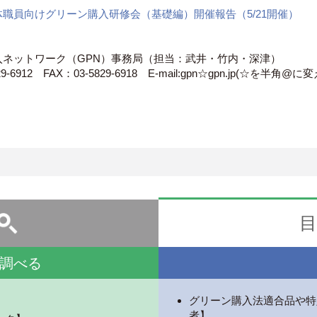
体職員向けグリーン購入研修会（基礎編）開催報告（5/21開催）
入ネットワーク（GPN）事務局（担当：武井・竹内・深津）
29-6912 FAX：03-5829-6918 E-mail:gpn☆gpn.jp(☆を半角@に
目
調べる
グリーン購入法適合品や特
者】