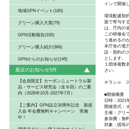
インで開催
地域GPNイベント(185)
環境配慮契
面で寄与する
グリーン購入大賞(79)
は、庁内の
この研修会
GPN活動報告(335)
う進めるの
本庁舎の電
グリーン購入紹介(366)
設・契約の
とします。
GPNからのお知らせ(149)
１団体複数
最近のお知らせ5件
さい。
【会員限定】カーボンニュートラル製
チラシ≫
品・サービス研究会（全８回）のご案
内（2026年10月-2027年7月）
■開催概要
日時：2021年
【ご案内】GPN設立30周年記念 新規
開催形式：オ
入会 年会費無料キャンペーン 実施
主催：グリ
中！
参加費：無
対象：国等