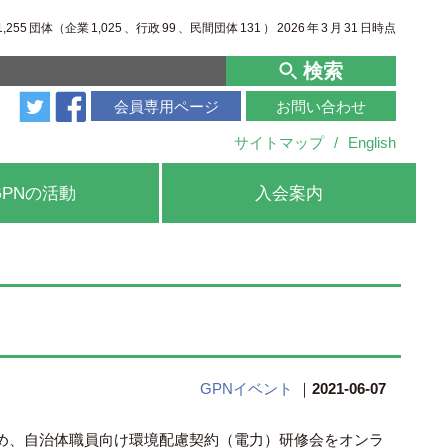
1,255
団体（企業
1,025
、行政
99
、
民間団体
131
）
2026
年
3
月
31
日時点
検索
会員専用ページ
お問い合わせ
サイトマップ
/
English
GPNの活動
入会案内
GPNイベント
｜
2021-06-07
め、自治体職員向け環境配慮契約（電力）研修会をオンラ