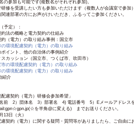
名の参加も可能です(複数名がそれぞれ参加)。
で研修を受講したい方も参加いただけます（複数人が会議室で参加
務関連部署の方にお声がけいただき、ふるってご参加ください。
ム（予定）：
契約法の概略と電力契約の仕組み
契約（電力）の取り組み事例：国立市
市の環境配慮契約（電力）の取り組み
のポイント、他の自治体の事例紹介
ィスカッション（国立市、つくば市、吹田市）
ば市の環境配慮契約（電力）の取り組み
市の環境配慮契約（電力）の取り組み
動紹介
境配慮契約（電力）研修会参加希望」
名前 2）団体名 3）部署名 4) 電話番号 5）Eメールアドレス
-mail:gpn☆gpn.jp(☆を半角@に変える) までお送りください。
月13日（火）
配慮契約（電力）に関する疑問・質問等がありましたら、ご自由に