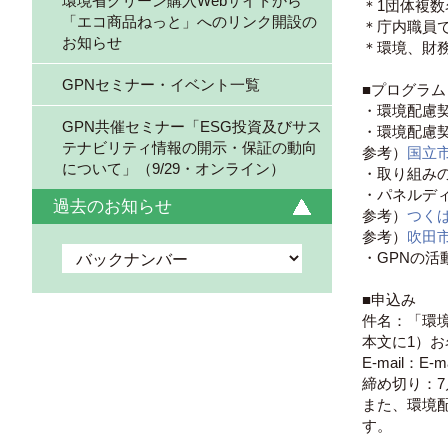
環境省グリーン購入Webサイトから
＊1団体複数
「エコ商品ねっと」へのリンク開設の
＊庁内職員
お知らせ
＊環境、財
GPNセミナー・イベント一覧
■プログラ
・環境配慮
GPN共催セミナー「ESG投資及びサス
・環境配慮
テナビリティ情報の開示・保証の動向
参考）
国立
について」（9/29・オンライン）
・取り組み
・パネルデ
過去のお知らせ
参考）
つく
参考）
吹田
・GPNの活
■申込み
件名：「環
本文に1）お
E-mail：E
締め切り：7
また、環境
す。