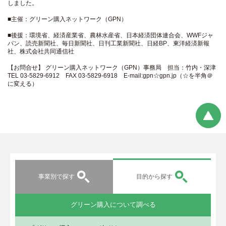
しました。
■主催：グリーン購入ネットワーク（GPN）
■後援：環境省、経済産業省、農林水産省、日本経済団体連合会、WWFジャ
パン、読売新聞社、毎日新聞社、日刊工業新聞社、日経BP、東洋経済新報
社、株式会社共同通信社
【お問合せ】 グリーン購入ネットワーク（GPN）事務局 担当：竹内・深津
TEL 03-5829-6912 FAX 03-5829-6918 E-mail:gpn☆gpn.jp（☆を半角＠
に変える）
事業別で探す
目的から探す
グリーン購入について調べる