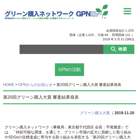
会員団体合計
1,255
団体（企業
1,025
、行政
99
、
民間団体
131
）
2026
年
3
月
31
日時点
検索
GPNの活動
HOME
>
GPNからのお知らせ
>
第20回グリーン購入大賞 審査結果発表
第20回グリーン購入大賞 審査結果発表
グリーン購入大賞
｜
2019-11-20
グリーン購入ネットワーク（事務局：東京都千代田区 会長：平尾雅彦）で
は、「持続可能な調達」を通じて、グリーン市場の拡大に貢献した取り組み
やSDGsの目標達成に寄与する取り組みを表彰する「第20回グリーン購入大