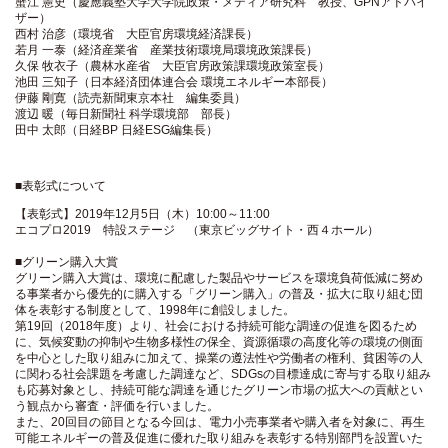
蟹江 憲史（慶應義塾大学大学院政策・メディア研究科 教授、GPNアドバイ
ザー）
西村 治彦（環境省 大臣官房環境経済課長）
若月 一泰（経済産業省 産業技術環境局環境政策課長）
久保 牧衣子（農林水産省 大臣官房政策課環境政策室長）
池田 三知子（日本経済団体連合会 環境エネルギー本部長）
伊藤 剛寛（読売新聞東京本社 編集委員）
渡辺 暖（毎日新聞社 科学環境部 部長）
田中 太郎（日経BP 日経ESG編集長）
■表彰式について
【表彰式】2019年12月5日（木）10:00～11:00
エコプロ2019 特設ステージ （東京ビッグサイト・西４ホール）
■グリーン購入大賞
グリーン購入大賞は、環境に配慮した製品やサービスを環境負荷低減に努め
る事業者から優先的に購入する「グリーン購入」の普及・拡大に取り組む団
体を表彰する制度として、1998年に創設しました。
第19回（2018年度）より、社会における持続可能な調達の促進を図るため
に、気候変動の抑制や生物多様性の保全、資源循環の高度化等の環境の側面
を中心とした取り組みに加えて、操業の遵法性や労働者の権利、貧困等の人
に関わる社会課題を考慮した調達など、SDGsの目標達成に寄与する取り組み
も応募対象とし、持続可能な調達を通じたグリーン市場の拡大への貢献とい
う観点から審査・評価を行いました。
また、20回目の節目となる今回は、電力小売事業者や購入者を対象に、再生
可能エネルギーの普及促進に優れた取り組みを表彰する特別部門を設置いた