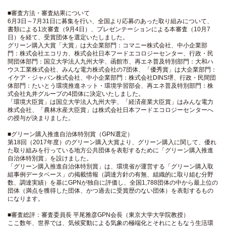
■審査方法・審査結果について
6月3日～7月31日に募集を行い、全国より応募のあった取り組みについて、
書類による1次審査（9月4日）、プレゼンテーションによる本審査（10月7
日）を経て、受賞団体を選定いたしました。
グリーン購入大賞「大賞」は大企業部門：コマニー株式会社、中小企業部
門：株式会社エコリカ、株式会社日本フードエコロジーセンター、行政・民
間団体部門：国立大学法人九州大学、函館市、再エネ普及特別部門：大和ハ
ウス工業株式会社、みんな電力株式会社の7団体、「優秀賞」は大企業部門：
イケア・ジャパン株式会社、中小企業部門：株式会社DINS堺、行政・民間団
体部門：たいとう環境推進ネット・環境学習部会、再エネ普及特別部門：株
式会社丸井グループの4団体に決定いたしました。
「環境大臣賞」は国立大学法人九州大学、「経済産業大臣賞」はみんな電力
株式会社、「農林水産大臣賞」は株式会社日本フードエコロジーセンターへ
の授与が決まりました。
■グリーン購入推進自治体特別賞（GPN選定）
第18回（2017年度）のグリーン購入大賞より、グリーン購入に関して、優れ
た取り組みを行っている地方公共団体を表彰するために「グリーン購入推進
自治体特別賞」を設けました。
「グリーン購入推進自治体特別賞」は、環境省が運営する「グリーン購入取
組事例データベース」の掲載情報（調達方針の有無、組織的に取り組む分野
数、調達実績）を基にGPNが独自に評価し、全国1,788団体の中から最上位の
団体（満点を獲得した団体、かつ過去に受賞歴のない団体）を表彰するもの
になります。
■審査総評：審査委員長 平尾雅彦GPN会長（東京大学大学院教授）
ここ数年、世界では、気候変動による気象の極端化とそれにともなう生活環