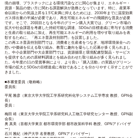
境の崩壊、プラスチックによる環境汚染などに関心が集まり、エネルギー・
資源・製品の使い方に関わる課題解決が急務となっています。特に、産業革
命以前からの気温上昇を1.5℃未満に抑えるためには、2030年までに温室効果
ガス排出量の半減が必要であり、再生可能エネルギーの飛躍的な普及が必要
です。そこで、20回目となる今年のグリーン購入大賞では、グリーン市場の
拡大や社会課題を考慮した持続可能な調達、SDGsの目標達成に寄与する消費
と生産の取り組みに加え、再生可能エネルギーの利用を増やす取り組みを表
彰するために、「再エネ普及特別部門」を設置しました。
この再エネ普及特別部門では、消費者と生産者をつなぎ、地球環境保全への
想いや価値を伝える取り組み、教育に趣向を凝らした応募が多く見られまし
た。中小企業部門や大企業部門では、資源循環と環境配慮型製品・サービス
を提供するための原材料調達とを組み合わせた取り組みが多く見られまし
た。今年度の11の受賞事例により、より良い「購入活動」の実践がグリーン
市場の拡大とSDGsの目標達成に有効であることを分かりやすく示すことがで
きました。
■本審査委員（敬称略）
委員長:
平尾 雅彦（東京大学大学院工学系研究科化学システム工学専攻 教授、GPN会
長）
委員：
梅田 靖（東京大学大学院工学系研究科人工物工学研究センター 教授、GPN副
会長）
奥 真美（首都大学東京 都市環境学部 都市政策科学科 教授、GPNアドバイザ
ー）
石川 雅紀（神戸大学 名誉教授、GPNアドバイザー）