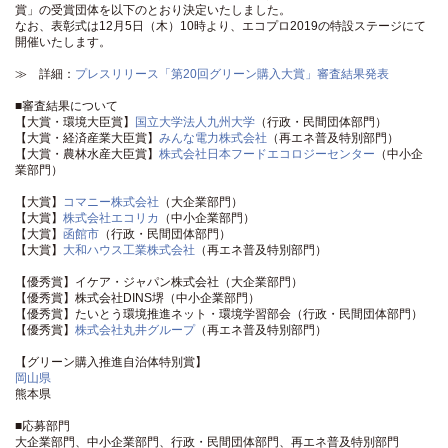
賞」の受賞団体を以下のとおり決定いたしました。
なお、表彰式は12月5日（木）10時より、エコプロ2019の特設ステージにて
開催いたします。
≫ 詳細：
プレスリリース「第20回グリーン購入大賞」審査結果発表
■審査結果について
【大賞・環境大臣賞】
国立大学法人九州大学
（行政・民間団体部門）
【大賞・経済産業大臣賞】
みんな電力株式会社
（再エネ普及特別部門）
【大賞・農林水産大臣賞】
株式会社日本フードエコロジーセンター
（中小企
業部門）
【大賞】
コマニー株式会社
（大企業部門）
【大賞】
株式会社エコリカ
（中小企業部門）
【大賞】
函館市
（行政・民間団体部門）
【大賞】
大和ハウス工業株式会社
（再エネ普及特別部門）
【優秀賞】イケア・ジャパン株式会社（大企業部門）
【優秀賞】株式会社DINS堺（中小企業部門）
【優秀賞】たいとう環境推進ネット・環境学習部会（行政・民間団体部門）
【優秀賞】
株式会社丸井グループ
（再エネ普及特別部門）
【グリーン購入推進自治体特別賞】
岡山県
熊本県
■応募部門
大企業部門、中小企業部門、行政・民間団体部門、再エネ普及特別部門