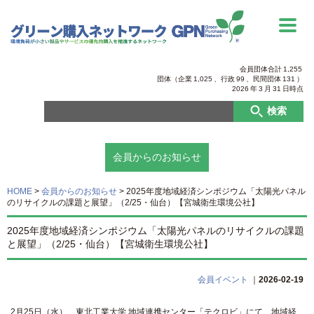
会員団体合計
1,255
団体（企業
1,025
、行政
99
、
民間団体
131
）
2026
年
3
月
31
日時点
検索
会員からのお知らせ
HOME
>
会員からのお知らせ
>
2025年度地域経済シンポジウム「太陽光パネル
のリサイクルの課題と展望」（2/25・仙台）【宮城衛生環境公社】
2025年度地域経済シンポジウム「太陽光パネルのリサイクルの課題
と展望」（2/25・仙台）【宮城衛生環境公社】
会員イベント
｜
2026-02-19
2月25日（水）、東北工業大学 地域連携センター「テクロビ」にて、地域経