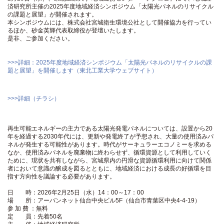
済研究所主催の2025年度地域経済シンポジウム「太陽光パネルのリサイクル
の課題と展望」が開催されます。
本シンポジウムには、株式会社宮城衛生環境公社として開催協力を行ってい
るほか、砂金英輝代表取締役が登壇いたします。
是非、ご参加ください。
>>>詳細：2025年度地域経済シンポジウム「太陽光パネルのリサイクルの課
題と展望」を開催します（東北工業大学ウェブサイト）
>>>詳細（チラシ）
再生可能エネルギーの主力である太陽光発電パネルについては、設置から20
年を経過する2030年代には、更新や発電終了が予想され、大量の使用済みパ
ネルが発生する可能性があります。時代がサーキュラーエコノミーを求める
なか、使用済みパネルを廃棄物に終わらせず、循環資源として利用していく
ために、現状を共有しながら、宮城県内の円滑な資源循環利用に向けて関係
者において意識の醸成を図るとともに、地域経済における成長の好循環を目
指す方向性を議論する必要があります。
日 時：2026年2月25日（水）14：00～17：00
場 所：アーバンネット仙台中央ビル5F（仙台市青葉区中央4-4-19）
参 加 費 ：無料
定 員：先着50名