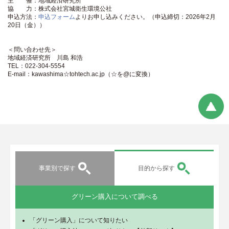
主 催：地域経済研究所
協 力：株式会社宮城衛生環境公社
申込方法：
申込フォーム
よりお申し込みください。（申込締切：2026年2月
20日（金））
＜問い合わせ先＞
地域経済研究所 川島 和浩
TEL：022-304-5554
E-mail：kawashima☆tohtech.ac.jp（☆を@に変換）
事業別で探す
目的から探す
グリーン購入について調べる
「グリーン購入」について知りたい