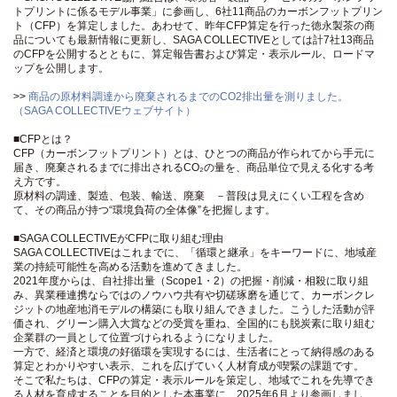
トプリントに係るモデル事業」に参画し、6社11商品のカーボンフットプリン
ト（CFP）を算定しました。あわせて、昨年CFP算定を行った徳永製茶の商
品についても最新情報に更新し、SAGA COLLECTIVEとしては計7社13商品
のCFPを公開するとともに、算定報告書および算定・表示ルール、ロードマ
ップを公開します。
>>
商品の原材料調達から廃棄されるまでのCO2排出量を測りました。
（SAGA COLLECTIVEウェブサイト）
■CFPとは？
CFP（カーボンフットプリント）とは、ひとつの商品が作られてから手元に
届き、廃棄されるまでに排出されるCO₂の量を、商品単位で見える化する考
え方です。
原材料の調達、製造、包装、輸送、廃棄 －普段は見えにくい工程を含め
て、その商品が持つ“環境負荷の全体像”を把握します。
■SAGA COLLECTIVEがCFPに取り組む理由
SAGA COLLECTIVEはこれまでに、「循環と継承」をキーワードに、地域産
業の持続可能性を高める活動を進めてきました。
2021年度からは、自社排出量（Scope1・2）の把握・削減・相殺に取り組
み、異業種連携ならではのノウハウ共有や切磋琢磨を通じて、カーボンクレ
ジットの地産地消モデルの構築にも取り組んできました。こうした活動が評
価され、グリーン購入大賞などの受賞を重ね、全国的にも脱炭素に取り組む
企業群の一員として位置づけられるようになりました。
一方で、経済と環境の好循環を実現するには、生活者にとって納得感のある
算定とわかりやすい表示、これを広げていく人材育成が喫緊の課題です。
そこで私たちは、CFPの算定・表示ルールを策定し、地域でこれを先導でき
る人材を育成することを目的とした本事業に、2025年6月より参画しまし