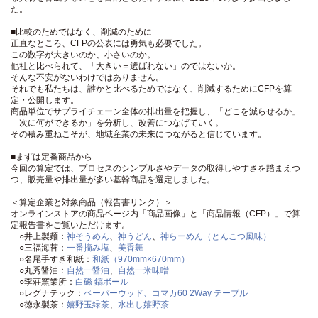
た。
■比較のためではなく、削減のために
正直なところ、CFPの公表には勇気も必要でした。
この数字が大きいのか、小さいのか。
他社と比べられて、「大きい＝選ばれない」のではないか。
そんな不安がないわけではありません。
それでも私たちは、誰かと比べるためではなく、削減するためにCFPを算
定・公開します。
商品単位でサプライチェーン全体の排出量を把握し、「どこを減らせるか」
「次に何ができるか」を分析し、改善につなげていく。
その積み重ねこそが、地域産業の未来につながると信じています。
■まずは定番商品から
今回の算定では、プロセスのシンプルさやデータの取得しやすさを踏まえつ
つ、販売量や排出量が多い基幹商品を選定しました。
＜算定企業と対象商品（報告書リンク）＞
オンラインストアの商品ページ内「商品画像」と「商品情報（CFP）」で算
定報告書をご覧いただけます。
○井上製麺：
神そうめん
、
神うどん
、
神らーめん（とんこつ風味）
○三福海苔：
一番摘み塩
、
美香舞
○名尾手すき和紙：
和紙（970mm×670mm）
○丸秀醤油：
自然一醤油
、
自然一米味噌
○李荘窯業所：
白磁 鎬ボール
○レグナテック：
ペーパーウッド、コマカ60 2Way テーブル
○徳永製茶：
嬉野玉緑茶
、
水出し嬉野茶