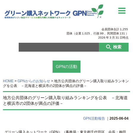
会員団体合計
1,255
団体（企業
1,025
、行政
99
、
民間団体
131
）
2026
年
3
月
31
日時点
検索
GPNの活動
HOME
>
GPNからのお知らせ
>
地方公共団体のグリーン購入取り組みランキン
グを公表 －北海道と横浜市の2団体が満点の評価－
地方公共団体のグリーン購入取り組みランキングを公表 －北海道
と横浜市の2団体が満点の評価－
GPN活動報告
｜
2025-06-04
グリーン購入ネットワーク（GPN）（事務局：東京都千代田区、会長：梅田