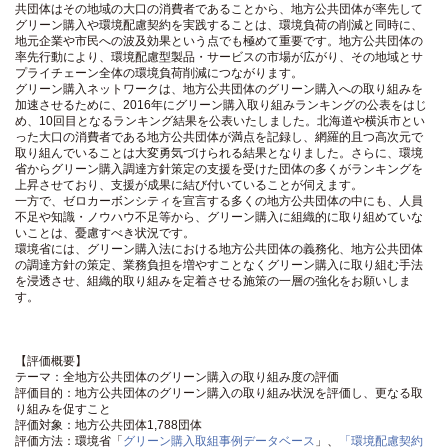
共団体はその地域の大口の消費者であることから、地方公共団体が率先して
グリーン購入や環境配慮契約を実践することは、環境負荷の削減と同時に、
地元企業や市民への波及効果という点でも極めて重要です。地方公共団体の
率先行動により、環境配慮型製品・サービスの市場が広がり、その地域とサ
プライチェーン全体の環境負荷削減につながります。
グリーン購入ネットワークは、地方公共団体のグリーン購入への取り組みを
加速させるために、2016年にグリーン購入取り組みランキングの公表をはじ
め、10回目となるランキング結果を公表いたしました。北海道や横浜市とい
った大口の消費者である地方公共団体が満点を記録し、網羅的且つ高次元で
取り組んでいることは大変勇気づけられる結果となりました。さらに、環境
省からグリーン購入調達方針策定の支援を受けた団体の多くがランキングを
上昇させており、支援が成果に結び付いていることが伺えます。
一方で、ゼロカーボンシティを宣言する多くの地方公共団体の中にも、人員
不足や知識・ノウハウ不足等から、グリーン購入に組織的に取り組めていな
いことは、憂慮すべき状況です。
環境省には、グリーン購入法における地方公共団体の義務化、地方公共団体
の調達方針の策定、業務負担を増やすことなくグリーン購入に取り組む手法
を浸透させ、組織的取り組みを定着させる施策の一層の強化をお願いしま
す。
【評価概要】
テーマ：全地方公共団体のグリーン購入の取り組み度の評価
評価目的：地方公共団体のグリーン購入の取り組み状況を評価し、更なる取
り組みを促すこと
評価対象：地方公共団体1,788団体
評価方法：環境省「
グリーン購入取組事例データベース
」、
「環境配慮契約