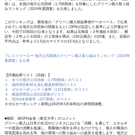
靖）は、全国の地方公共団体（1,788団体）を対象にしたグリーン購入取り組
みランキング（2024年度調査）を公表しました。
このランキングは、環境省の「グリーン購入取組事例データベース」で公表
されている地方公共団体の情報をもとにGPNが設定した基準により評価を行
い、今回で10回目の公表となります。結果は北海道（３年連続４回目）、横
浜市（２年ぶり８回目）の２団体が満点（100点満点）の評価、また、全国の
平均点は、昨年より1.0点のマイナスの15.9点となりました。
プレスリリース>> 地方公共団体のグリーン購入取り組みランキング（2024年
度調査）を公表
【評価結果リスト（詳細）】
１．全ての地方公共団体（1,788団体）のリスト
２．域内市区町村を含む都道府県別のリスト
３．ゼロカーボンシティ表明（1161団体）のリスト
４．都道府県別上位5位団体のリスト
５．SDGs未来都市（207団体）のリスト
※ゼロカーボンシティ表明は2025年3月末時点の表明団体数。
■梅田 靖GPN会長（東京大学）のコメント
グリーン購入は日常の生活やビジネスにおける「消費」を通じて、エネルギ
ーや資源の消費を低減し、廃棄物の発生を抑えるだけでなく、個人や職員の
環境意識を高める等、他の環境への取り組みへの波及を促進します。地方公