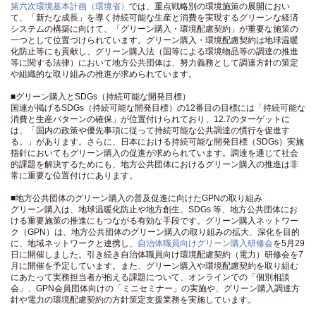
第六次環境基本計画（環境省）
では、重点戦略別の環境施策の展開におい
て、「新たな成長」を導く持続可能な生産と消費を実現するグリーンな経済
システムの構築に向けて、「グリーン購入・環境配慮契約」が重要な施策の
一つとして位置づけられています。グリーン購入・環境配慮契約は地球温暖
化防止等にも貢献し、グリーン購入法（国等による環境物品等の調達の推進
等に関する法律）において地方公共団体は、努力義務として調達方針の策定
や組織的な取り組みの推進が求められています。
■グリーン購入とSDGs（持続可能な開発目標）
国連が掲げるSDGs（持続可能な開発目標）の12番目の目標には「持続可能な
消費と生産パターンの確保」が位置付けられており、12.7のターゲットに
は、「国内の政策や優先事項に従って持続可能な公共調達の慣行を促進す
る。」があります。さらに、日本における持続可能な開発目標（SDGs）実施
指針においてもグリーン購入の促進が求められています。調達を通じて社会
的課題を解決するためにも、地方公共団体におけるグリーン購入の推進は非
常に重要な位置付けにあります。
■地方公共団体のグリーン購入の普及促進に向けたGPNの取り組み
グリーン購入は、地球温暖化防止や地方創生、SDGs 等、地方公共団体にお
ける重要施策の推進にもつながる有効な手段です。グリーン購入ネットワー
ク（GPN）は、地方公共団体のグリーン購入の取り組みの拡大、深化を目的
に、地域ネットワークと連携し、
自治体職員向けグリーン購入研修会
を5月29
日に開催しました。引き続き自治体職員向け環境配慮契約（電力）研修会を7
月に開催を予定しています。また、グリーン購入や環境配慮契約を取り組む
にあたって実務担当者が抱える課題について、オンラインでの「個別相談
会」、GPN会員団体向けの「ミニセミナー」の実施や、グリーン購入調達方
針や電力の環境配慮契約の方針策定支援業務を実施しています。