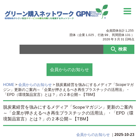
会員団体合計
1,255
団体（企業
1,025
、行政
99
、
民間団体
131
）
2026
年
3
月
31
日時点
検索
会員からのお知らせ
HOME
>
会員からのお知らせ
>
脱炭素経営を強みにするメディア「Scopeマガ
ジン」更新のご案内～「企業が押さえるべき再生プラスチックの活用法」・
「EPD（環境製品宣言）とは？」の２本公開～【TBM】
脱炭素経営を強みにするメディア「Scopeマガジン」更新のご案内
～「企業が押さえるべき再生プラスチックの活用法」・「EPD（環
境製品宣言）とは？」の２本公開～【TBM】
会員からのお知らせ
｜
2025-10-23