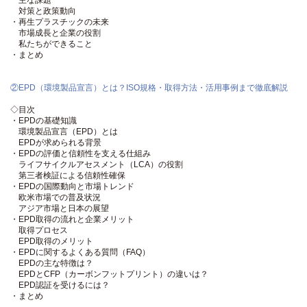
対策と政策動向
・再生プラスチックの未来
市場成長と企業の役割
私たちができること
・まとめ
②EPD（環境製品宣言）とは？ISO規格・取得方法・活用事例まで徹底解説
◇目次
・EPDの基礎知識
環境製品宣言（EPD）とは
EPDが求められる背景
・EPDの評価と信頼性を支える仕組み
ライフサイクルアセスメント（LCA）の役割
第三者検証による信頼性確保
・EPDの国際動向と市場トレンド
欧米市場での普及状況
アジア市場と日本の展望
・EPD取得の流れと企業メリット
取得プロセス
EPD取得のメリット
・EPDに関するよくある質問（FAQ）
EPDの主な特徴は？
EPDとCFP（カーボンフットプリント）の違いは？
EPD認証を受けるには？
・まとめ