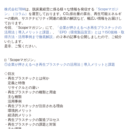
株式会社TBM
は、脱炭素経営に係る様々な情報を発信する
「Scopeマガジ
ン」（コラム）
を運営しております。CO₂排出量の算出、再生可能エネルギ
ーの動向、サステナビリティ関連の政策の解説など、幅広い情報をお届けし
ております。
今回、「Scopeマガジン」にて、
「企業が押さえるべき再生プラスチックの
活用法｜導入メリットと課題」
、
「EPD（環境製品宣言）とは？ISO規格・取
得方法・活用事例まで徹底解説」
の２本の記事を公開しましたので、ご紹介
いたします。
是非、ご覧ください。
□「Scopeマガジン」
①企業が押さえるべき再生プラスチックの活用法｜導入メリットと課題
◇目次
・再生プラスチックとは何か
定義と特徴
リサイクルとの違い
・再生プラスチックの種類と用途
主な種類
活用事例
・再生プラスチックが注目される理由
環境的メリット
経済的メリット
・再生プラスチックの製造プロセス
・再生プラスチックの課題と対策
主な課題