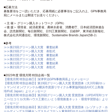
■応募方法
募集要項をご一読いただき、応募用紙に必要事項をご記入の上、GPN事務局
宛にメールまたは郵送でお送りください。
＜主 催＞ グリーン購入ネットワーク（GPN）
＜後 援＞ 環境省、経済産業省、農林水産省、消費者庁、日本経済団体連合
会、読売新聞社、毎日新聞社、日刊工業新聞社、日経BP、東洋経済新報社、
株式会社共同通信社、環境新聞社、Sustainable Brands Japan(SB-J）
■参考
≫≫第23回グリーン購入大賞 審査結果
≫≫第23回グリーン購入大賞 表彰式
≫≫第22回グリーン購入大賞 審査結果
≫≫第22回グリーン購入大賞 表彰式
≫≫第21回グリーン購入大賞 審査結果
≫≫第21回グリーン購入大賞 表彰式
■2023年度 環境月間 特別企画一覧
【環境月間 特別企画①】深津学治GPN事務局長よりメッセージ
【環境月間 特別企画②】第19回グリーン購入大賞 受賞団体（大川印刷/ホッ
トマン/イオン/ファンケル/横浜市資源リサイクル事業協同組合/UCC上島珈
琲/FoE Japan）よりメッセージ
【環境月間 特別企画③】第20回グリーン購入大賞 受賞団体（UPDATER/コマ
ニー/エコリカ/大和ハウス工業/たいとう環境推進ネット・環境学習部会）より
メッセージ
【環境月間 特別企画④】第21回グリーン購入大賞 受賞団体（レゾナック・ホ
ールディングス/川崎キングスカイフロント東急REIホテル/小川珈琲/横浜市/日