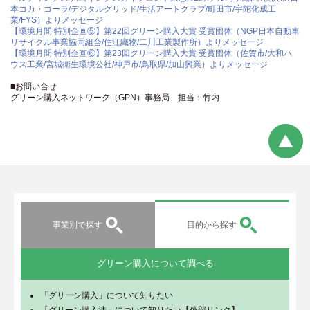
本コカ・コーラ/デジタルグリッド/生活アートクラブ/町田市/宇陀化成工
業/FYS）よりメッセージ
【環境月間 特別企画⑤】第22回グリーン購入大賞 受賞団体（NGP日本自動車
リサイクル事業協同組合/住江織物/二川工業製作所）よりメッセージ
【環境月間 特別企画⑥】第23回グリーン購入大賞 受賞団体（佐賀市/大和ハ
ウス工業/宮城衛生環境公社/神戸市/鳥取県/加山興業）よりメッセージ
■お問い合せ
グリーン購入ネットワーク（GPN）事務局 担当：竹内
事業別で探す
目的から探す
グリーン購入について調べる
「グリーン購入」について知りたい
「グリーン購入法」について知りたい【外部リンク】