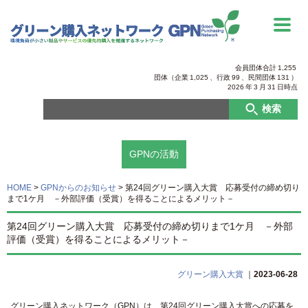
会員団体合計
1,255
団体（企業
1,025
、行政
99
、
民間団体
131
）
2026
年
3
月
31
日時点
検索
GPNの活動
HOME
>
GPNからのお知らせ
>
第24回グリーン購入大賞 応募受付の締め切り
まで1ケ月 －外部評価（受賞）を得ることによるメリット－
第24回グリーン購入大賞 応募受付の締め切りまで1ケ月 －外部
評価（受賞）を得ることによるメリット－
グリーン購入大賞
｜
2023-06-28
グリーン購入ネットワーク（GPN）は、第24回グリーン購入大賞への応募を